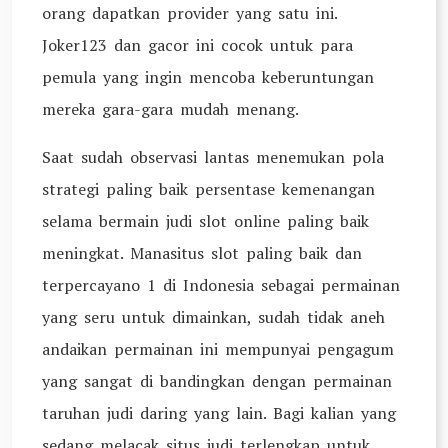
orang dapatkan provider yang satu ini.
Joker123 dan gacor ini cocok untuk para
pemula yang ingin mencoba keberuntungan
mereka gara-gara mudah menang.
Saat sudah observasi lantas menemukan pola
strategi paling baik persentase kemenangan
selama bermain judi slot online paling baik
meningkat. Manasitus slot paling baik dan
terpercayano 1 di Indonesia sebagai permainan
yang seru untuk dimainkan, sudah tidak aneh
andaikan permainan ini mempunyai pengagum
yang sangat di bandingkan dengan permainan
taruhan judi daring yang lain. Bagi kalian yang
sedang melacak situs judi terlengkap untuk