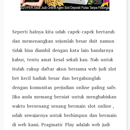
Seperti halnya kita udah capek-capek bertaruh
dan memenangkan sejumlah besar duit namun
tidak bisa diambil dengan kata lain bandarnya
kabur, tentu amat kesal sekali kan. Nah untuk
itulah cukup daftar akun bersama web judi slot
bet kecil hadiah besar dan bergabunglah
dengan komunitas perjudian online paling safe.
Jika anda memang berniat untuk menghabiskan
waktu bersenang senang bermain slot online ,
udah sewajarnya untuk berhimpun dan bermain
di web kami. Pragmatic Play adalah web judi