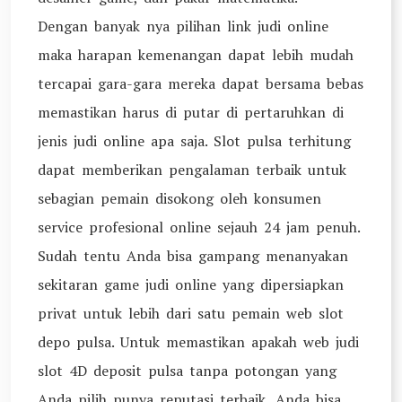
Dengan banyak nya pilihan link judi online
maka harapan kemenangan dapat lebih mudah
tercapai gara-gara mereka dapat bersama bebas
memastikan harus di putar di pertaruhkan di
jenis judi online apa saja. Slot pulsa terhitung
dapat memberikan pengalaman terbaik untuk
sebagian pemain disokong oleh konsumen
service profesional online sejauh 24 jam penuh.
Sudah tentu Anda bisa gampang menanyakan
sekitaran game judi online yang dipersiapkan
privat untuk lebih dari satu pemain web slot
depo pulsa. Untuk memastikan apakah web judi
slot 4D deposit pulsa tanpa potongan yang
Anda pilih punya reputasi terbaik, Anda bisa