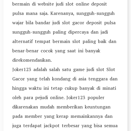
bermain di website judi slot online deposit
pulsa mana saja. Karenanya, sungguh-sungguh
wajar bila bandar judi slot gacor deposit pulsa
sungguh-sungguh paling dipercaya dan jadi
alternatif tempat bermain slot paling baik dan
benar-benar cocok yang saat ini banyak
direkomendasikan.
Joker123 adalah salah satu game judi slot Slot
Gacor yang telah kondang di asia tenggara dan
hingga waktu ini tetap cukup banyak di minati
oleh para pejudi online. Joker123 populer
dikarenakan mudah memberikan keuntungan
pada member yang kerap memainkannya dan
juga terdapat jackpot terbesar yang bisa semua