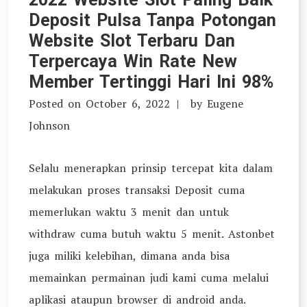
Deposit Pulsa Tanpa Potongan
Website Slot Terbaru Dan
Terpercaya Win Rate New
Member Tertinggi Hari Ini 98%
Posted on
October 6, 2022
by
Eugene
Johnson
Selalu menerapkan prinsip tercepat kita dalam
melakukan proses transaksi Deposit cuma
memerlukan waktu 3 menit dan untuk
withdraw cuma butuh waktu 5 menit. Astonbet
juga miliki kelebihan, dimana anda bisa
memainkan permainan judi kami cuma melalui
aplikasi ataupun browser di android anda.