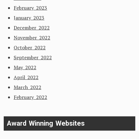
February 2023
January 2023
December 2022
November 2022
October 2022
September 2022
May 2022
April 2022
March 2022
February 2022
Award Winning Websites