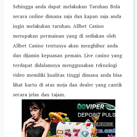
Sehingga anda dapat melakukan Taruhan Bola
secara online dimana saja dan kapan saja anda
ingin melakukan taruhan. Allbet Casino
merupakan permainan yang di sediakan oleh
Allbet Casino tentunya akan menghibur anda
dan dijamin kepuasan pemain. Live casino yang
terdapat didalamnya menggunakan teknologi
video memiliki kualitas tinggi dimana anda bisa
lihat kartu di atas meja dan dealer yang cantik
secara jelas dan tajam.