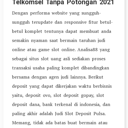
Telkomsel Tanpa Potongan 2021
Dengan performa website yang sungguh-
sungguh terupdate dan responsive fitur betul-
betul komplet tentunya dapat membuat anda
semakin nyaman saat bermain taruhan judi
online atau game slot online. Analisa88 yang
sebagai situs slot uang asli sediakan proses
transaksi usaha paling komplet dibandingkan
bersama dengan agen judi lainnya. Berikut
deposit yang dapat dikerjakan waktu berbisnis
yaitu, deposit ovo, slot deposit gopay, slot
deposit dana, bank terkenal di indonesia, dan
paling akhir adalah Judi Slot Deposit Pulsa.
Memang, tidak ada batas buat bermain atau