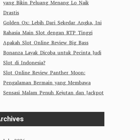
yang Bikin Peluang Menang Lo Naik
Drastis
Golden Ox: Lebih Dari Sekedar Angka, Ini
Rahasia Main Slot dengan RTP Tinggi
Apakah Slot Online Review Big Bass
Bonanza Layak Dicoba untuk Pecinta Judi
Slot di Indonesia?
Slot Online Review Panther Moon:
Pengalaman Bermain yang Membawa
Sensasi Malam Penuh Kejutan dan Jackpot
rchives