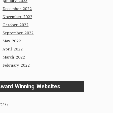
January 2023
December 2022
November 2022
October 2022
September 2022
May 2022
April 2022
March 2022
February 2022
ward Winning Websites
ot777