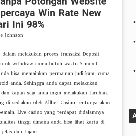
Tanpa Potongan Website
rpercaya Win Rate New
ri Ini 98%
e Johnson
a dalam melakukan proses transaksi Deposit
ntuk withdraw cuma butuh waktu 5 menit.
a anda bisa memainkan permainan judi kami cuma
droid anda. Sehingga anda dapat melakukan
 dan kapan saja anda ingin melakukan taruhan.
g di sediakan oleh Allbet Casino tentunya akan
emain. Live casino yang terdapat didalamnya
A
alitas tinggi dimana anda bisa lihat kartu di
 jelas dan tajam.