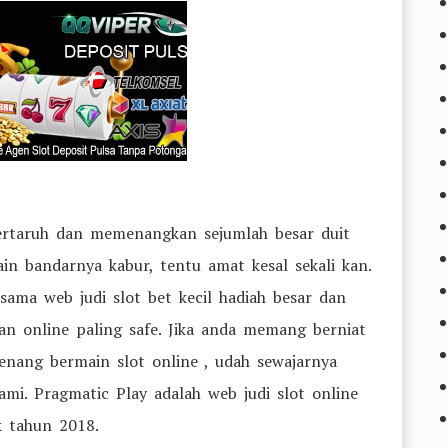
bertaruh dan memenangkan sejumlah besar duit
in bandarnya kabur, tentu amat kesal sekali kan.
sama web judi slot bet kecil hadiah besar dan
n online paling safe. Jika anda memang berniat
nang bermain slot online , udah sewajarnya
i. Pragmatic Play adalah web judi slot online
k tahun 2018.