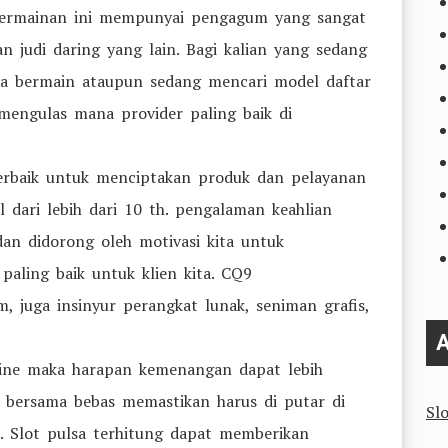
 permainan ini mempunyai pengagum yang sangat
 judi daring yang lain. Bagi kalian yang sedang
nda bermain ataupun sedang mencari model daftar
g mengulas mana provider paling baik di
erbaik untuk menciptakan produk dan pelayanan
 dari lebih dari 10 th. pengalaman keahlian
an didorong oleh motivasi kita untuk
ling baik untuk klien kita. CQ9
, juga insinyur perangkat lunak, seniman grafis,
A
nline maka harapan kemenangan dapat lebih
 bersama bebas memastikan harus di putar di
Sl
ja. Slot pulsa terhitung dapat memberikan