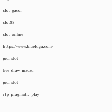
slot gacor
slot88
slot online
https://www.bluefugu.com/
judi slot
live draw macau
judi slot
rtp pragmatic play