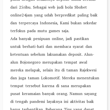
dari 25ribu. Sebagai web judi bola Sbobet
online24jam yang udah berpredikat paling baik
dan terpercaya Indonesia, Kami bukan sekedar
terfokus pada mutu games saja.
Ada banyak penipuan online, jadi pastikan
untuk berhati-hati dan membaca syarat dan
ketentuan sebelum laksanakan deposit. Alun-
alun Bojonegoro merupakan tempat awal
mereka melapak, selain itu di taman Rajekwesi
dan juga taman Lokomotif. Mereka menentukan
tempat tersebut karena di sana merupakan
pusat keramaian banyak orang. Namun sayang
di tengah pandemi layaknya ini aktivitas baik
harus terhentikan. Beberapa Tips yang dapat