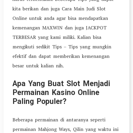
kita berikan dan juga Cara Main Judi Slot
Online untuk anda agar bisa mendapatkan
kemenangan MAXWIN dan juga JACKPOT
TERBESAR yang kami miliki. Kalian bisa
mengikuti sedikit Tips – Tips yang mungkin
efektif dan dapat memberikan kemenangan
besar untuk kalian nih.
Apa Yang Buat Slot Menjadi
Permainan Kasino Online
Paling Populer?
Beberapa permainan di antaranya seperti
permainan Mahjong Ways, Qilin yang waktu ini