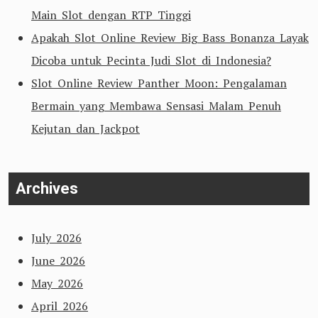
Main Slot dengan RTP Tinggi
Apakah Slot Online Review Big Bass Bonanza Layak
Dicoba untuk Pecinta Judi Slot di Indonesia?
Slot Online Review Panther Moon: Pengalaman
Bermain yang Membawa Sensasi Malam Penuh
Kejutan dan Jackpot
Archives
July 2026
June 2026
May 2026
April 2026