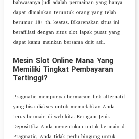
bahwasanya judi adalah permainan yang hanya
dapat dimainkan teruntuk orang yang telah
berumur 18+ th. keatas. Dikarenakan situs ini
beraffliasi dengan situs slot lapak pusat yang
dapat kamu mainkan bersama duit asli.
Mesin Slot Online Mana Yang
Memiliki Tingkat Pembayaran
Tertinggi?
Pragmatic mempunyai bermacam link alternatif
yang bisa diakses untuk memudahkan Anda
terus bermain di web kita. Beragam Jenis
DepositJika Anda menentukan untuk bermain di
Pragmatic, Anda tidak perlu bingung untuk