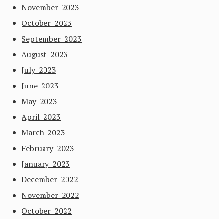
November 2023
October 2023
September 2023
August 2023
July 2023
June 2023
May 2023
April 2023
March 2023
February 2023
January 2023
December 2022
November 2022
October 2022