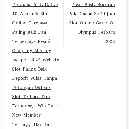
Post
Previous Post:
Daftar
Next Post:
Bocoran
navigation
10 Web Judi Slot
Pola Gacor X500 Judi
Online Garena4d
Slot Online Gates Of
Paling Baik Dan
Olympus Terbaru
Terpercaya Resmi
2022
Gampang Menang
Jackpot 2022 Website
Slot Paling Baik
Deposit Pulsa Tanpa
Potongan Website
Slot Terbaru Dan
Terpercaya Win Rate
New Member
Tertinggi Hari Ini