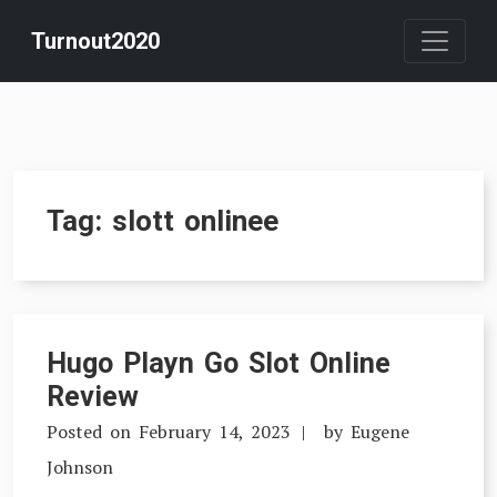
Skip
Turnout2020
to
content
Tag:
slott onlinee
Hugo Playn Go Slot Online
Review
Posted on
February 14, 2023
by
Eugene
Johnson