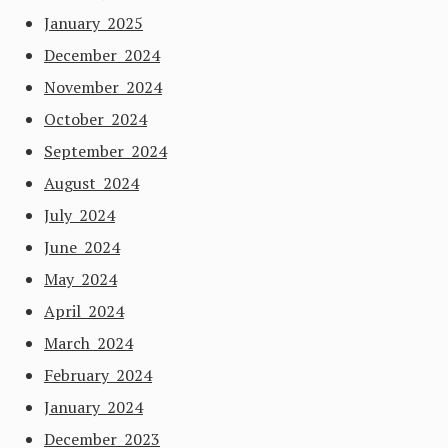
January 2025
December 2024
November 2024
October 2024
September 2024
August 2024
July 2024
June 2024
May 2024
April 2024
March 2024
February 2024
January 2024
December 2023