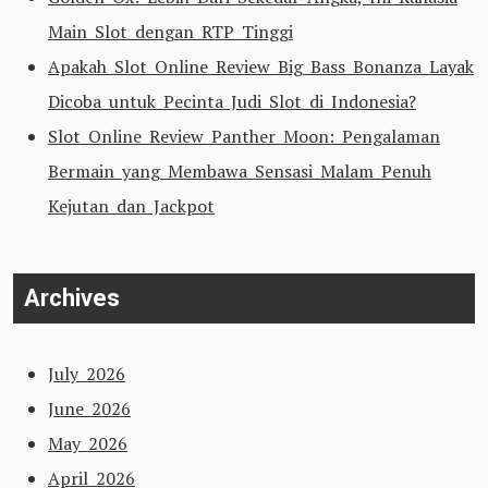
Main Slot dengan RTP Tinggi
Apakah Slot Online Review Big Bass Bonanza Layak
Dicoba untuk Pecinta Judi Slot di Indonesia?
Slot Online Review Panther Moon: Pengalaman
Bermain yang Membawa Sensasi Malam Penuh
Kejutan dan Jackpot
Archives
July 2026
June 2026
May 2026
April 2026