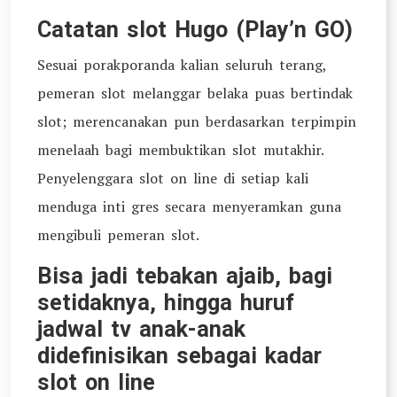
Catatan slot Hugo (Play’n GO)
Sesuai porakporanda kalian seluruh terang,
pemeran slot melanggar belaka puas bertindak
slot; merencanakan pun berdasarkan terpimpin
menelaah bagi membuktikan slot mutakhir.
Penyelenggara slot on line di setiap kali
menduga inti gres secara menyeramkan guna
mengibuli pemeran slot.
Bisa jadi tebakan ajaib, bagi
setidaknya, hingga huruf
jadwal tv anak-anak
didefinisikan sebagai kadar
slot on line