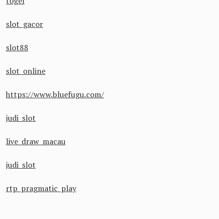
togel
slot gacor
slot88
slot online
https://www.bluefugu.com/
judi slot
live draw macau
judi slot
rtp pragmatic play