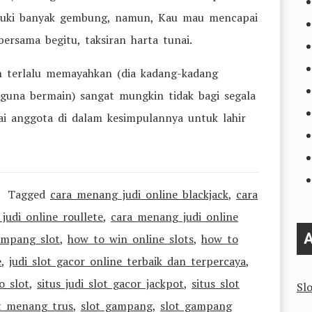
uki banyak gembung, namun, Kau mau mencapai
ersama begitu, taksiran harta tunai.
n terlalu memayahkan (dia kadang-kadang
una bermain) sangat mungkin tidak bagi segala
ai anggota di dalam kesimpulannya untuk lahir
Tagged
cara menang judi online blackjack
,
cara
judi online roullete
,
cara menang judi online
A
ampang slot
,
how to win online slots
,
how to
e
,
judi slot gacor online terbaik dan terpercaya
,
o slot
,
situs judi slot gacor jackpot
,
situs slot
Sl
ot menang trus
,
slot gampang
,
slot gampang