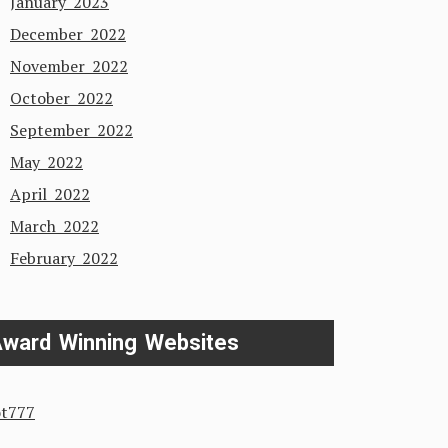
January 2023
December 2022
November 2022
October 2022
September 2022
May 2022
April 2022
March 2022
February 2022
ward Winning Websites
ot777