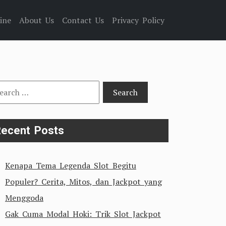
ine
About Us
Contact Us
Privacy Policy
arch
:
ecent Posts
Kenapa Tema Legenda Slot Begitu
Populer? Cerita, Mitos, dan Jackpot yang
Menggoda
Gak Cuma Modal Hoki: Trik Slot Jackpot