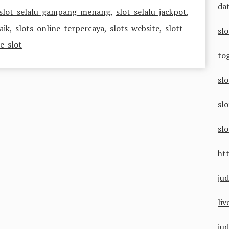
da
slot selalu gampang menang
,
slot selalu jackpot
,
aik
,
slots online terpercaya
,
slots website
,
slott
sl
e slot
to
sl
sl
sl
ht
jud
li
jud