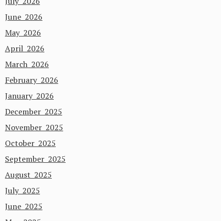
July 2026
June 2026
May 2026
April 2026
March 2026
February 2026
January 2026
December 2025
November 2025
October 2025
September 2025
August 2025
July 2025
June 2025