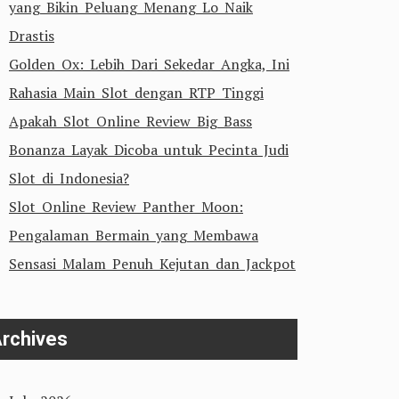
yang Bikin Peluang Menang Lo Naik
Drastis
Golden Ox: Lebih Dari Sekedar Angka, Ini
Rahasia Main Slot dengan RTP Tinggi
Apakah Slot Online Review Big Bass
Bonanza Layak Dicoba untuk Pecinta Judi
Slot di Indonesia?
Slot Online Review Panther Moon:
Pengalaman Bermain yang Membawa
Sensasi Malam Penuh Kejutan dan Jackpot
rchives