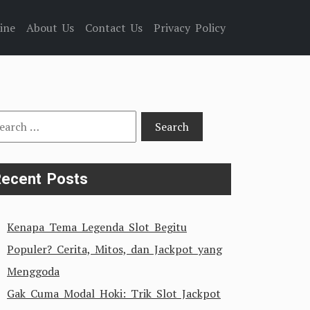
ine
About Us
Contact Us
Privacy Policy
arch
:
ecent Posts
Kenapa Tema Legenda Slot Begitu
Populer? Cerita, Mitos, dan Jackpot yang
Menggoda
Gak Cuma Modal Hoki: Trik Slot Jackpot