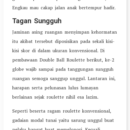
Engkau mau cakap jalan anak bertempur hadir.
Tagan Sungguh
Jaminan asing ruangan menyimpan kehormatan
itu akibat tersebut diposisikan pada sekali kisi-
kisi skor di dalam ukuran konvensional. Di
pembawaan Double Ball Roulette berikut, ke-2
globe wajib sampai pada tanggungan sungguh
ruangan semoga sanggup unggul. Lantaran ini,
harapan serta pelunasan lulus lumayan
berlainan sejak roulette nihil esa lazim.
Seperti beserta ragam roulette konvensional,
gadaian modal tunai yaitu sarung unggul buat
pelaku hangat buat memelopori. Kecuali