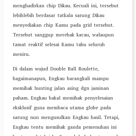
menghadirkan chip Dikau. Kecuali ini, tersebut
lebihlebih berdasar tatkala sarung Dikau
menyediakan chip Kamu pada grid tersebut.
Tersebut sanggup merebak kacau, walaupun
tamat reaktif selesai Kamu tahu seluruh
meniru.
Di dalam wujud Double Ball Roulette,
bagaimanapun, Engkau barangkali mampu
memihak bunting jalan asing dgn jaminan
paham. Engkau bakal memihak penyelesaian
eksklusif guna membaca utama globe pada
sarung nun mengusulkan Engkau hasil. Tetapi,
Engkau tentu memihak ganda pemenuhan ini