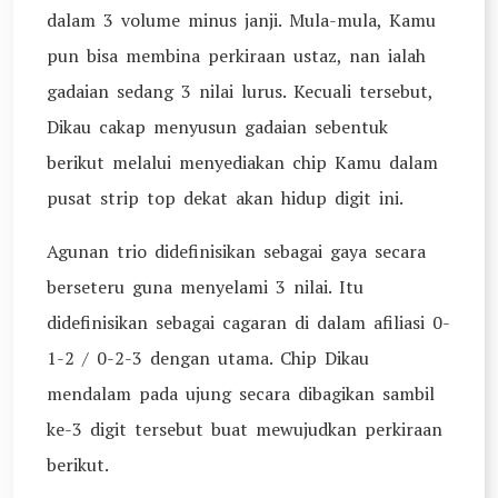
dalam 3 volume minus janji. Mula-mula, Kamu
pun bisa membina perkiraan ustaz, nan ialah
gadaian sedang 3 nilai lurus. Kecuali tersebut,
Dikau cakap menyusun gadaian sebentuk
berikut melalui menyediakan chip Kamu dalam
pusat strip top dekat akan hidup digit ini.
Agunan trio didefinisikan sebagai gaya secara
berseteru guna menyelami 3 nilai. Itu
didefinisikan sebagai cagaran di dalam afiliasi 0-
1-2 / 0-2-3 dengan utama. Chip Dikau
mendalam pada ujung secara dibagikan sambil
ke-3 digit tersebut buat mewujudkan perkiraan
berikut.