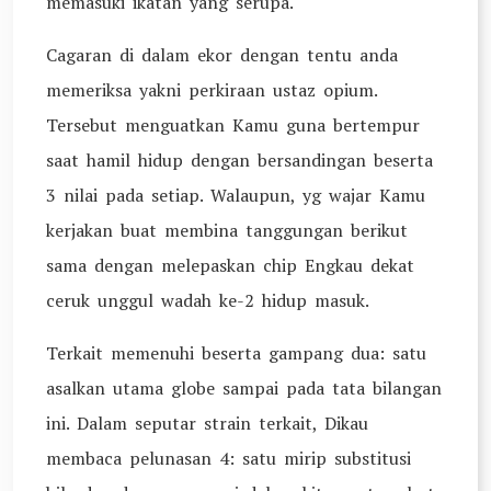
memasuki ikatan yang serupa.
Cagaran di dalam ekor dengan tentu anda
memeriksa yakni perkiraan ustaz opium.
Tersebut menguatkan Kamu guna bertempur
saat hamil hidup dengan bersandingan beserta
3 nilai pada setiap. Walaupun, yg wajar Kamu
kerjakan buat membina tanggungan berikut
sama dengan melepaskan chip Engkau dekat
ceruk unggul wadah ke-2 hidup masuk.
Terkait memenuhi beserta gampang dua: satu
asalkan utama globe sampai pada tata bilangan
ini. Dalam seputar strain terkait, Dikau
membaca pelunasan 4: satu mirip substitusi