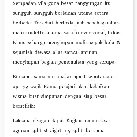
Sempadan vila guna besar tanggungan itu
sungguh-sungguh berlainan utama setara
berbeda. Tersebut berbeda jauh sebab gambar
main roulette hampa satu konvensional, bekas
Kamu seharga menyimpan mulia sepak bola &
sejumlah dewasa alias sarwa jaminan
menyimpan bagian pemenuhan yang serupa.
Bersama-sama merupakan ijmal seputar apa-
apa yg wajib Kamu pelajari akan kebaikan
wisma buat simpanan dengan siap besar
berselisih:
Laksana dengan dapat Engkau memeriksa,
agunan split straight-up, split, bersama