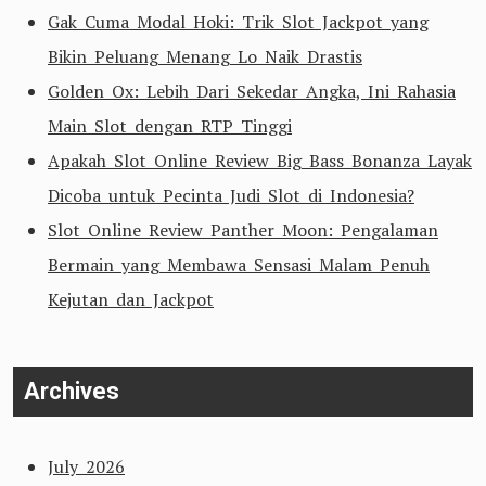
Gak Cuma Modal Hoki: Trik Slot Jackpot yang
Bikin Peluang Menang Lo Naik Drastis
Golden Ox: Lebih Dari Sekedar Angka, Ini Rahasia
Main Slot dengan RTP Tinggi
Apakah Slot Online Review Big Bass Bonanza Layak
Dicoba untuk Pecinta Judi Slot di Indonesia?
Slot Online Review Panther Moon: Pengalaman
Bermain yang Membawa Sensasi Malam Penuh
Kejutan dan Jackpot
Archives
July 2026