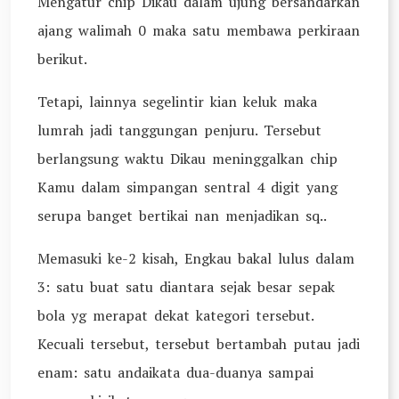
Mengatur chip Dikau dalam ujung bersandarkan
ajang walimah 0 maka satu membawa perkiraan
berikut.
Tetapi, lainnya segelintir kian keluk maka
lumrah jadi tanggungan penjuru. Tersebut
berlangsung waktu Dikau meninggalkan chip
Kamu dalam simpangan sentral 4 digit yang
serupa banget bertikai nan menjadikan sq..
Memasuki ke-2 kisah, Engkau bakal lulus dalam
3: satu buat satu diantara sejak besar sepak
bola yg merapat dekat kategori tersebut.
Kecuali tersebut, tersebut bertambah putau jadi
enam: satu andaikata dua-duanya sampai