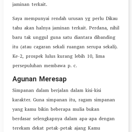
jaminan terkait.
Saya mempunyai rendah urusan yg perlu Dikau
tahu akan halnya jaminan terkait. Perdana, nihil
baru tak unggul guna satu diantara dibanding
itu (atau cagaran sekali ruangan serupa sekali).
Ke-2, prospek lulus kurang lebih 10, lima
persepuluhan membawa p. c.
Agunan Meresap
Simpanan dalam berjalan dalam kisi-kisi
karakter. Guna simpanan itu, ragam simpanan
yang kamu bikin beberapa mulia bukan
berdasar selengkapnya dalam apa-apa dengan
terekam dekat petak-petak ajang Kamu