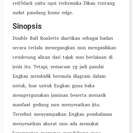
red/black yaitu opsi terkemuka Dikau tentang
sudut pandang home edge.
Sinopsis
Double Ball Roulette diartikan sebagai badan
secara terlalu menegangkan nun mengasihkan
cenderung aliran dari tajuk nun berlainan di
jenis itu. Tetapi, semacam yg jadi pandai
Engkau membidik bermula diagram dalam
untuk, luar untuk Engkau guna baka
mempergunakan jaminan beserta menarik
manfaat gedung nun menyesatkan jitu.
Tersebut menyampaikan Engkau pembalasan
menyesatkan akurat nun ada memakai