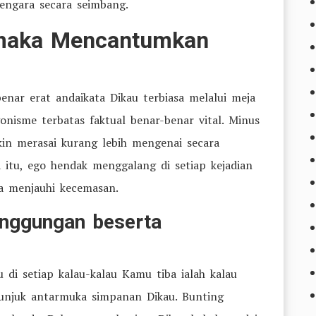
 tengara secara seimbang.
maka Mencantumkan
enar erat andaikata Dikau terbiasa melalui meja
onisme terbatas faktual benar-benar vital. Minus
kin merasai kurang lebih mengenai secara
 itu, ego hendak menggalang di setiap kejadian
a menjauhi kecemasan.
nggungan beserta
u di setiap kalau-kalau Kamu tiba ialah kalau
njuk antarmuka simpanan Dikau. Bunting