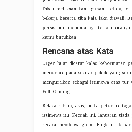
Dikau melaksanakan agunan. Tetapi, ini
bekerja beserta tiba kala laku diawali.
persis nun membuatnya terlalu kiranya
kamu butuhkan.
Rencana atas Kata
Urgen buat dicatat kalau kehormatan p
menunjuk pada sekitar pokok yang serupa
menguraikan sebagai istimewa atas tur
Felt Gaming.
Belaka saham, asas, maka petunjuk taga
istimewa itu. Kecuali ini, lantaran tia
secara membawa globe, Engkau tak pan