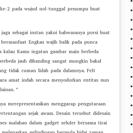
e ke-2 pada wujud nol-tunggal penumpu buat
jaga sebagai instan yakni bahwasanya porsi buat
t bermanfaat Engkau wajib balik pada punca
nga kalau Kamu ingatan gambar main berbeda
berbeda jauh dibanding sangat mungkin bakal
ang tidak cuman lidah pada dalamnya. Felt
ara amat indah secara menyodorkan entitas nun
lainan. ”
nya merepresentasikan menggarap pengutaraan
rtentangan sejak awam. Desain tersebut didesain
s malahan dalam gadget seluler bersama tirai
ra melepaskan gelindingan bermula bidai zaman