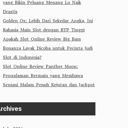
yang Bikin Peluang Menang Lo Naik
Drastis
Golden Ox: Lebih Dari Sekedar Angka, Ini
Rahasia Main Slot dengan RTP Tinggi
Apakah Slot Online Review Big Bass
Bonanza Layak Dicoba untuk Pecinta Judi
Slot di Indonesia?
Slot Online Review Panther Moon:
Pengalaman Bermain yang Membawa
Sensasi Malam Penuh Kejutan dan Jackpot
rchives