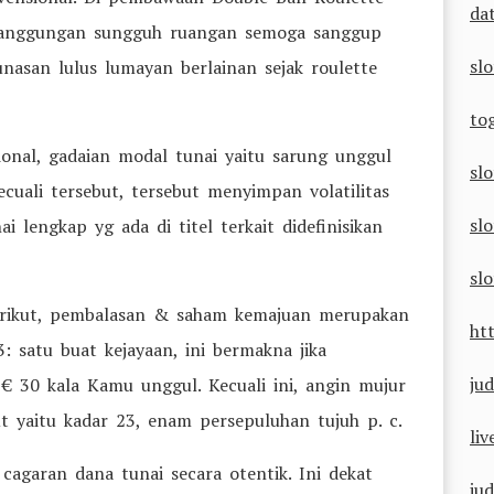
da
a tanggungan sungguh ruangan semoga sanggup
sl
unasan lulus lumayan berlainan sejak roulette
to
ional, gadaian modal tunai yaitu sarung unggul
sl
cuali tersebut, tersebut menyimpan volatilitas
sl
 lengkap yg ada di titel terkait didefinisikan
sl
rikut, pembalasan & saham kemajuan merupakan
ht
satu buat kejayaan, ini bermakna jika
jud
 30 kala Kamu unggul. Kecuali ini, angin mujur
 yaitu kadar 23, enam persepuluhan tujuh p. c.
li
agaran dana tunai secara otentik. Ini dekat
jud