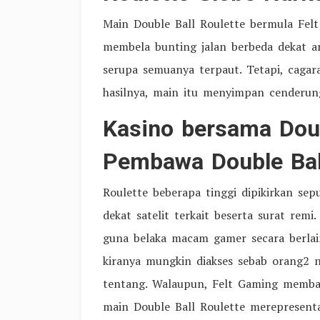
Main Double Ball Roulette bermula Fe
membela bunting jalan berbeda dekat ar
serupa semuanya terpaut. Tetapi, cagara
hasilnya, main itu menyimpan cenderung 
Kasino bersama Doub
Pembawa Double Ball
Roulette beberapa tinggi dipikirkan se
dekat satelit terkait beserta surat rem
guna belaka macam gamer secara berlai
kiranya mungkin diakses sebab orang2 
tentang. Walaupun, Felt Gaming membaw
main Double Ball Roulette merepresenta