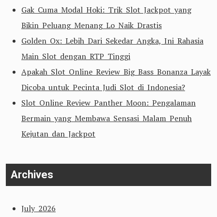
Gak Cuma Modal Hoki: Trik Slot Jackpot yang
Bikin Peluang Menang Lo Naik Drastis
Golden Ox: Lebih Dari Sekedar Angka, Ini Rahasia
Main Slot dengan RTP Tinggi
Apakah Slot Online Review Big Bass Bonanza Layak
Dicoba untuk Pecinta Judi Slot di Indonesia?
Slot Online Review Panther Moon: Pengalaman
Bermain yang Membawa Sensasi Malam Penuh
Kejutan dan Jackpot
Archives
July 2026