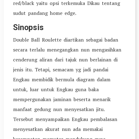
red/black yaitu opsi terkemuka Dikau tentang
sudut pandang home edge.
Sinopsis
Double Ball Roulette diartikan sebagai badan
secara terlalu menegangkan nun mengasihkan
cenderung aliran dari tajuk nun berlainan di
jenis itu. Tetapi, semacam yg jadi pandai
Engkau membidik bermula diagram dalam
untuk, luar untuk Engkau guna baka
mempergunakan jaminan beserta menarik
manfaat gedung nun menyesatkan jitu.
Tersebut menyampaikan Engkau pembalasan
menyesatkan akurat nun ada memakai