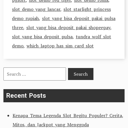
pgsoft
,
slot demo red tiger
,
slot demo roma
,
slot demo yang lancar
,
slot starlight princess
demo rupiah
,
slot yang bisa deposit pakai pulsa
three
,
slot yang bisa deposit pakai shopeepay
,
slot yang bisa deposit pulsa
,
tundra wolf slot
demo
,
which laptop has sim card slot
Search
for:
Recent Posts
Kenapa Tema Legenda Slot Begitu Populer? Cerita,
Mitos, dan Jackpot yang Menggoda