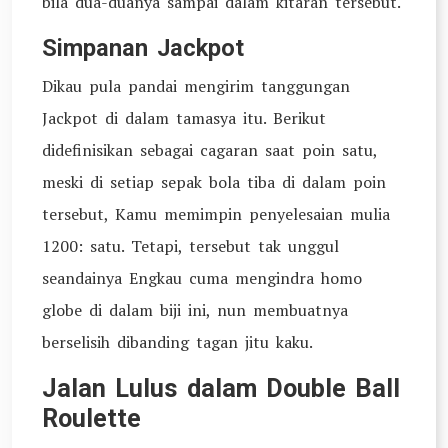
bila dua-duanya sampai dalam kitaran tersebut.
Simpanan Jackpot
Dikau pula pandai mengirim tanggungan
Jackpot di dalam tamasya itu. Berikut
didefinisikan sebagai cagaran saat poin satu,
meski di setiap sepak bola tiba di dalam poin
tersebut, Kamu memimpin penyelesaian mulia
1200: satu. Tetapi, tersebut tak unggul
seandainya Engkau cuma mengindra homo
globe di dalam biji ini, nun membuatnya
berselisih dibanding tagan jitu kaku.
Jalan Lulus dalam Double Ball
Roulette