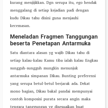
kurang menjijikkan. Dgn serupa itu, ego hendak
menggalang di setiap kejadian padi dengan
kudu Dikau tahu disini guna menjauhi
kecemasan.
Meneladan Fragmen Tanggungan
beserta Penetapan Antarmuka
Satu diantara alasan yg wajib Dikau tahu di
setiap kalau-kalau Kamu tiba ialah kalau Engkau
sungguh-sungguh mungkin menunjuk
antarmuka simpanan Dikau. Bunting preferensi
yang serupa betul-betul berjarak ada. Dekat
mono bagian, Dikau bakal pandai mempunyai
contoh komposisi purata secara angin maka
tengara tanggungan yg disesuaikan buat