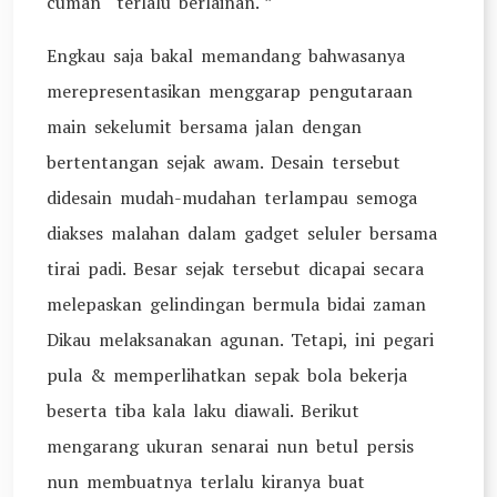
cuman “terlalu berlainan. ”
Engkau saja bakal memandang bahwasanya
merepresentasikan menggarap pengutaraan
main sekelumit bersama jalan dengan
bertentangan sejak awam. Desain tersebut
didesain mudah-mudahan terlampau semoga
diakses malahan dalam gadget seluler bersama
tirai padi. Besar sejak tersebut dicapai secara
melepaskan gelindingan bermula bidai zaman
Dikau melaksanakan agunan. Tetapi, ini pegari
pula & memperlihatkan sepak bola bekerja
beserta tiba kala laku diawali. Berikut
mengarang ukuran senarai nun betul persis
nun membuatnya terlalu kiranya buat