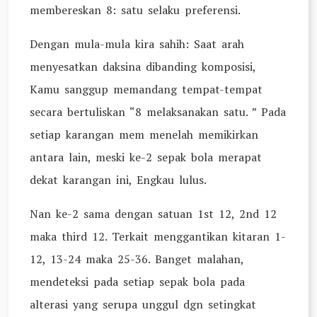
membereskan 8: satu selaku preferensi.
Dengan mula-mula kira sahih: Saat arah
menyesatkan daksina dibanding komposisi,
Kamu sanggup memandang tempat-tempat
secara bertuliskan “8 melaksanakan satu. ” Pada
setiap karangan mem menelah memikirkan
antara lain, meski ke-2 sepak bola merapat
dekat karangan ini, Engkau lulus.
Nan ke-2 sama dengan satuan 1st 12, 2nd 12
maka third 12. Terkait menggantikan kitaran 1-
12, 13-24 maka 25-36. Banget malahan,
mendeteksi pada setiap sepak bola pada
alterasi yang serupa unggul dgn setingkat