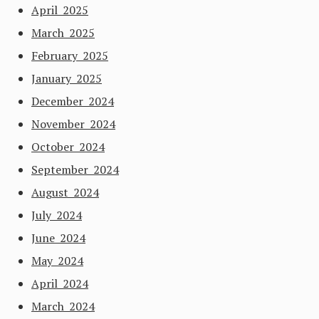
April 2025
March 2025
February 2025
January 2025
December 2024
November 2024
October 2024
September 2024
August 2024
July 2024
June 2024
May 2024
April 2024
March 2024