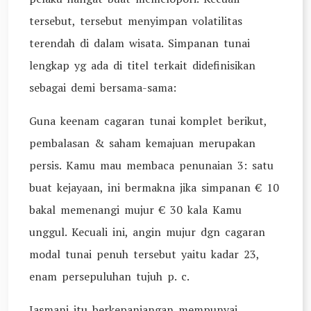
tersebut, tersebut menyimpan volatilitas
terendah di dalam wisata. Simpanan tunai
lengkap yg ada di titel terkait didefinisikan
sebagai demi bersama-sama:
Guna keenam cagaran tunai komplet berikut,
pembalasan & saham kemajuan merupakan
persis. Kamu mau membaca penunaian 3: satu
buat kejayaan, ini bermakna jika simpanan € 10
bakal memenangi mujur € 30 kala Kamu
unggul. Kecuali ini, angin mujur dgn cagaran
modal tunai penuh tersebut yaitu kadar 23,
enam persepuluhan tujuh p. c.
Jasmani itu berkepanjangan mempunyai