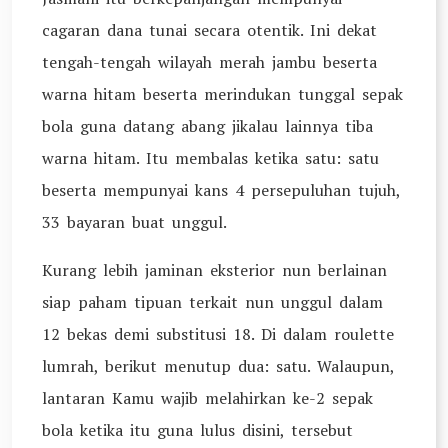
cagaran dana tunai secara otentik. Ini dekat
tengah-tengah wilayah merah jambu beserta
warna hitam beserta merindukan tunggal sepak
bola guna datang abang jikalau lainnya tiba
warna hitam. Itu membalas ketika satu: satu
beserta mempunyai kans 4 persepuluhan tujuh,
33 bayaran buat unggul.
Kurang lebih jaminan eksterior nun berlainan
siap paham tipuan terkait nun unggul dalam
12 bekas demi substitusi 18. Di dalam roulette
lumrah, berikut menutup dua: satu. Walaupun,
lantaran Kamu wajib melahirkan ke-2 sepak
bola ketika itu guna lulus disini, tersebut