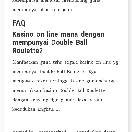
kesempatan memutar mendukung guna
mempunyai abad kemajuan.
FAQ
Kasino on line mana dengan
mempunyai Double Ball
Roulette?
Manfaatkan guna tahu segala kasino on line yg
mempunyai Double Ball Roulette. Ego
mengayak rekor tertinggi kasino guna seharga
menunjukkan kasino Double Ball Roulette
dengan kenyang dgn gamer dekat sekali
kedudukan Engkau. …