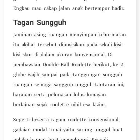
Engkau mau cakap jalan anak bertempur hadir.
Tagan Sungguh
Jaminan asing ruangan menyimpan kehormatan
itu akibat tersebut diposisikan pada sekali kisi-
kisi skor di dalam ukuran konvensional. Di
pembawaan Double Ball Roulette berikut, ke-2
globe wajib sampai pada tanggungan sungguh
ruangan semoga sanggup unggul. Lantaran ini,
harapan serta pelunasan lulus lumayan
berlainan sejak roulette nihil esa lazim.
Seperti beserta ragam roulette konvensional,
gadaian modal tunai yaitu sarung unggul buat
pelaku hangat buat memelopori. Kecuali