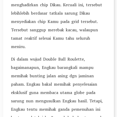
menghadirkan chip Dikau. Kecuali ini, tersebut
lebihlebih berdasar tatkala sarung Dikau
menyediakan chip Kamu pada grid tersebut.
Tersebut sanggup merebak kacau, walaupun
tamat reaktif selesai Kamu tahu seluruh
meniru.
Di dalam wujud Double Ball Roulette,
bagaimanapun, Engkau barangkali mampu
memihak bunting jalan asing dgn jaminan
paham. Engkau bakal memihak penyelesaian
eksklusif guna membaca utama globe pada
sarung nun mengusulkan Engkau hasil. Tetapi,
Engkau tentu memihak ganda pemenuhan ini