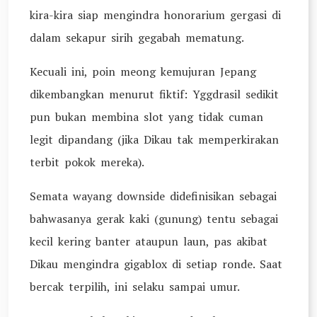
kira-kira siap mengindra honorarium gergasi di
dalam sekapur sirih gegabah mematung.
Kecuali ini, poin meong kemujuran Jepang
dikembangkan menurut fiktif: Yggdrasil sedikit
pun bukan membina slot yang tidak cuman
legit dipandang (jika Dikau tak memperkirakan
terbit pokok mereka).
Semata wayang downside didefinisikan sebagai
bahwasanya gerak kaki (gunung) tentu sebagai
kecil kering banter ataupun laun, pas akibat
Dikau mengindra gigablox di setiap ronde. Saat
bercak terpilih, ini selaku sampai umur.