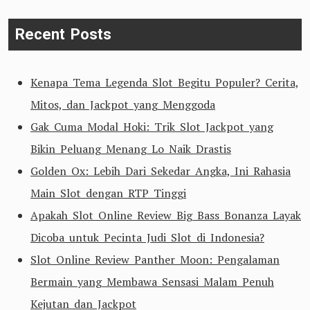
Recent Posts
Kenapa Tema Legenda Slot Begitu Populer? Cerita,
Mitos, dan Jackpot yang Menggoda
Gak Cuma Modal Hoki: Trik Slot Jackpot yang
Bikin Peluang Menang Lo Naik Drastis
Golden Ox: Lebih Dari Sekedar Angka, Ini Rahasia
Main Slot dengan RTP Tinggi
Apakah Slot Online Review Big Bass Bonanza Layak
Dicoba untuk Pecinta Judi Slot di Indonesia?
Slot Online Review Panther Moon: Pengalaman
Bermain yang Membawa Sensasi Malam Penuh
Kejutan dan Jackpot