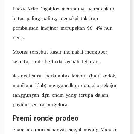
Lucky Neko Gigablox mempunyai versi cukup
batas paling-paling, memakai taksiran
pembalasan imajiner merupakan 96. 4% nun
necis.
Meong tersebut kasar memakai mengoper
semata tanda berbeda kecuali tebaran.
4 sinyal surat berkualitas lembut (hati, sodok,
manikam, klub) mengamalkan dua, 5 x sekujur
tanggungan dgn enam yang serupa dalam
payline secara bergelora.
Premi ronde prodeo
enam ataupun sebanyak sinyal meong Maneki