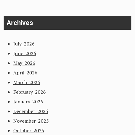
Archives
July 2026
June 2026
May 2026
April 2026
March 2026
February 2026
January 2026
December 2025
November 2025
October 2025