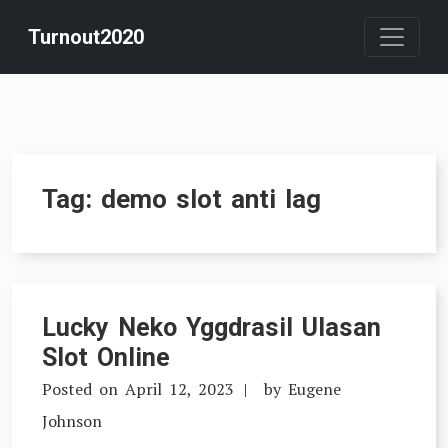
Skip
Turnout2020
to
content
Tag:
demo slot anti lag
Lucky Neko Yggdrasil Ulasan
Slot Online
Posted on
April 12, 2023
by
Eugene
Johnson