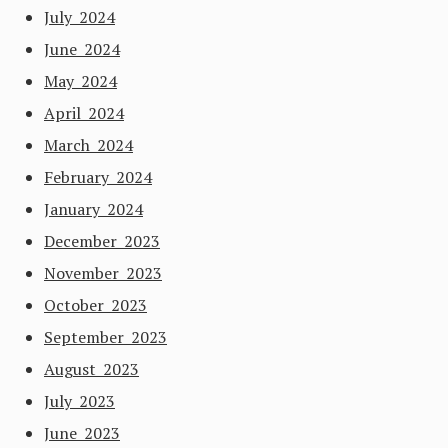
July 2024
June 2024
May 2024
April 2024
March 2024
February 2024
January 2024
December 2023
November 2023
October 2023
September 2023
August 2023
July 2023
June 2023