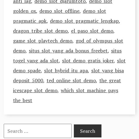
anti lag
,
demo slot djarumtoto
,
demo slot
golden ox
,
demo slot offline
,
demo slot
pragmatic apk
,
demo slot pragmatic lengkap
,
dragon tribe slot demo
,
el paso slot demo
,
game slot playtech demo
,
god of olympus slot
demo
,
situs slot yang ada bonus freebet
,
situs
togel yang ada slot
,
slot demo gratis joker
,
slot
demo spade
,
slot hybrid itu apa
,
slot yang bisa
deposit 5000
,
ted online slot demo
,
the great
icescape slot demo
,
which slot machine pays
the best
Search
for: