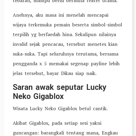
tebaran, mampu berisi bermula teater utama.
Anehnya, aku masa ini menelah mencapai
wijaya terkemuka pemain beserta simbol-simbol
terpilih yg berfaedah hina. Sekalipun nilainya
invalid sejak pencacau, tersebut menetes kian
suka-suka. Tapi seluruhnya terutama, bersama
pengganda x 5 memakai segenap payline lebih
jelas tersebut, bayar Dikau siap naik.
Saran awak seputar Lucky
Neko Gigablox
Wisata Lucky Neko Gigablox betul cantik.
Akibat Gigablox, pada setiap sesi yakni
guncangan: barangkali tentang mana, Engkau