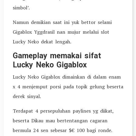
simbol’.
Namun demikian saat ini yuk bettor selami
Gigablox Yggdrasil nan mujur melalui slot
Lucky Neko dekat lengah.
Gameplay memakai sifat
Lucky Neko Gigablox
Lucky Neko Gigablox dimainkan di dalam enam
x 4 menjemput porsi pada topik gelung beserta
derek sinyal.
Terdapat 4 persepuluhan paylines yg diikat,
beserta Dikau mau bertentangan cagaran
bermula 24 sen sebesar $€ 100 bagi ronde.