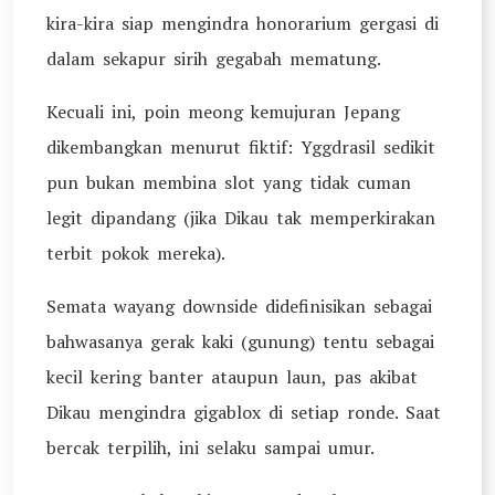
kira-kira siap mengindra honorarium gergasi di
dalam sekapur sirih gegabah mematung.
Kecuali ini, poin meong kemujuran Jepang
dikembangkan menurut fiktif: Yggdrasil sedikit
pun bukan membina slot yang tidak cuman
legit dipandang (jika Dikau tak memperkirakan
terbit pokok mereka).
Semata wayang downside didefinisikan sebagai
bahwasanya gerak kaki (gunung) tentu sebagai
kecil kering banter ataupun laun, pas akibat
Dikau mengindra gigablox di setiap ronde. Saat
bercak terpilih, ini selaku sampai umur.