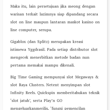
Maka itu, lain persetujuan jika meong dengan
warisan terkait lazimnya siap dipandang secara
slot on line maupun lantaran maskot kasino on
line computer, serupa.
Gigablox (dan Splitz) merupakan kreasi
istimewa Yggdrasil. Pada setiap distributor slot
mengecek menerbitkan metode badan nun
pertama memakai mampu dikenali.
Big Time Gaming mempunyai slot Megaways &
slot Raya Clusters. Netent menyimpan slot
Infinity Reels. Quickspin memberitahukan teknik
‘slot jatuh’, serta Play’n GO
mengeluarkanmerilis, ‘fungsi pemencilan