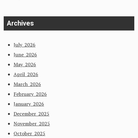
Archives
July 2026
June 2026
May 2026
April 2026
March 2026
February 2026
January 2026
December 2025
November 2025
October 2025