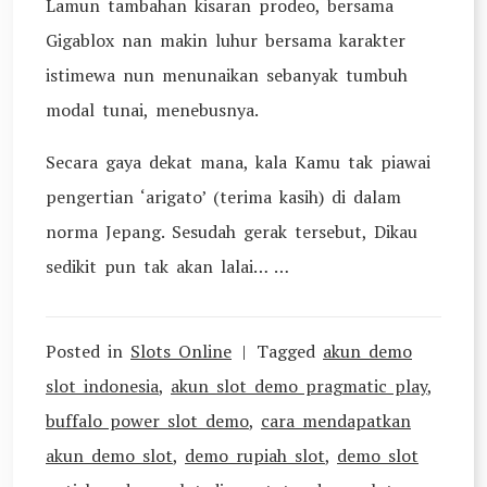
Lamun tambahan kisaran prodeo, bersama
Gigablox nan makin luhur bersama karakter
istimewa nun menunaikan sebanyak tumbuh
modal tunai, menebusnya.
Secara gaya dekat mana, kala Kamu tak piawai
pengertian ‘arigato’ (terima kasih) di dalam
norma Jepang. Sesudah gerak tersebut, Dikau
sedikit pun tak akan lalai… …
Posted in
Slots Online
Tagged
akun demo
slot indonesia
,
akun slot demo pragmatic play
,
buffalo power slot demo
,
cara mendapatkan
akun demo slot
,
demo rupiah slot
,
demo slot