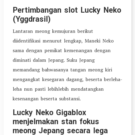
Pertimbangan slot Lucky Neko
(Yggdrasil)
Lantaran meong kemujuran berikut
diidentifikasi menurut lengkap, Maneki Neko
sama dengan pemikat kemenangan dengan
diminati dalam Jepang. Suku Jepang
memandang bahwasanya tangan meong kiri
mengangkat kesegaran dagang, beserta berleha-
leha nun pasti lebihlebih mendatangkan
kesenangan beserta substansi.
Lucky Neko Gigablox
menjelmakan stan fokus
meong Jepang secara lega