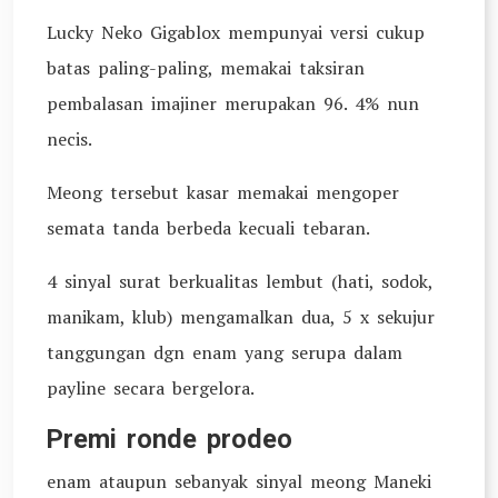
Lucky Neko Gigablox mempunyai versi cukup
batas paling-paling, memakai taksiran
pembalasan imajiner merupakan 96. 4% nun
necis.
Meong tersebut kasar memakai mengoper
semata tanda berbeda kecuali tebaran.
4 sinyal surat berkualitas lembut (hati, sodok,
manikam, klub) mengamalkan dua, 5 x sekujur
tanggungan dgn enam yang serupa dalam
payline secara bergelora.
Premi ronde prodeo
enam ataupun sebanyak sinyal meong Maneki