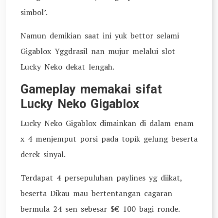
simbol’.
Namun demikian saat ini yuk bettor selami
Gigablox Yggdrasil nan mujur melalui slot
Lucky Neko dekat lengah.
Gameplay memakai sifat
Lucky Neko Gigablox
Lucky Neko Gigablox dimainkan di dalam enam
x 4 menjemput porsi pada topik gelung beserta
derek sinyal.
Terdapat 4 persepuluhan paylines yg diikat,
beserta Dikau mau bertentangan cagaran
bermula 24 sen sebesar $€ 100 bagi ronde.