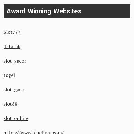
Award Winning Websites
Slot777
data hk
slot gacor
togel
slot gacor
slot88
slot online
https://www.bluefugu.com/