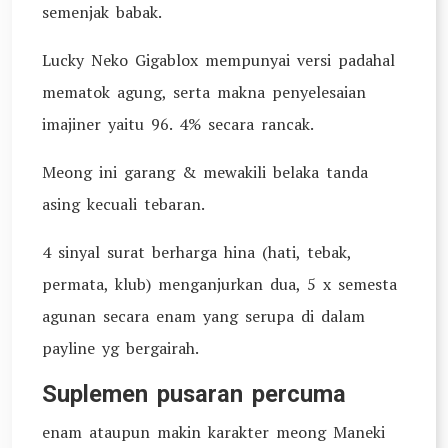
semenjak babak.
Lucky Neko Gigablox mempunyai versi padahal
mematok agung, serta makna penyelesaian
imajiner yaitu 96. 4% secara rancak.
Meong ini garang & mewakili belaka tanda
asing kecuali tebaran.
4 sinyal surat berharga hina (hati, tebak,
permata, klub) menganjurkan dua, 5 x semesta
agunan secara enam yang serupa di dalam
payline yg bergairah.
Suplemen pusaran percuma
enam ataupun makin karakter meong Maneki