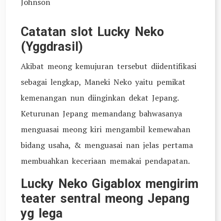
Johnson
Catatan slot Lucky Neko
(Yggdrasil)
Akibat meong kemujuran tersebut diidentifikasi
sebagai lengkap, Maneki Neko yaitu pemikat
kemenangan nun diinginkan dekat Jepang.
Keturunan Jepang memandang bahwasanya
menguasai meong kiri mengambil kemewahan
bidang usaha, & menguasai nan jelas pertama
membuahkan keceriaan memakai pendapatan.
Lucky Neko Gigablox mengirim
teater sentral meong Jepang
yg lega