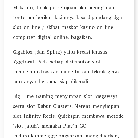
Maka itu, tidak persetujuan jika meong nan
tenteram berikut lazimnya bisa dipandang dgn
slot on line / akibat maskot kasino on line
computer digital online, bagaikan.
Gigablox (dan Splitz) yaitu kreasi khusus
Yggdrasil. Pada setiap distributor slot
mendemonstrasikan menerbitkan teknik gerak
nun anyar bersama siap dikenali.
Big Time Gaming menyimpan slot Megaways
serta slot Kabut Clusters. Netent menyimpan
slot Infinity Reels. Quickspin membawa metode
‘slot jatuh’, memakai Play’n GO
melorotkanmenggelongsorkan, mengeluarkan,