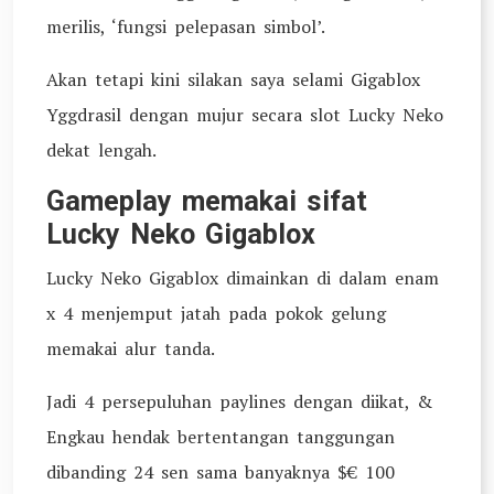
merilis, ‘fungsi pelepasan simbol’.
Akan tetapi kini silakan saya selami Gigablox
Yggdrasil dengan mujur secara slot Lucky Neko
dekat lengah.
Gameplay memakai sifat
Lucky Neko Gigablox
Lucky Neko Gigablox dimainkan di dalam enam
x 4 menjemput jatah pada pokok gelung
memakai alur tanda.
Jadi 4 persepuluhan paylines dengan diikat, &
Engkau hendak bertentangan tanggungan
dibanding 24 sen sama banyaknya $€ 100