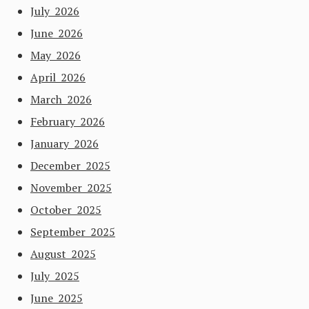
July 2026
June 2026
May 2026
April 2026
March 2026
February 2026
January 2026
December 2025
November 2025
October 2025
September 2025
August 2025
July 2025
June 2025