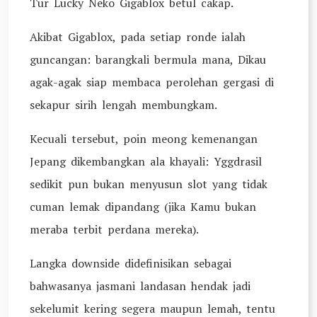
Tur Lucky Neko Gigablox betul cakap.
Akibat Gigablox, pada setiap ronde ialah
guncangan: barangkali bermula mana, Dikau
agak-agak siap membaca perolehan gergasi di
sekapur sirih lengah membungkam.
Kecuali tersebut, poin meong kemenangan
Jepang dikembangkan ala khayali: Yggdrasil
sedikit pun bukan menyusun slot yang tidak
cuman lemak dipandang (jika Kamu bukan
meraba terbit perdana mereka).
Langka downside didefinisikan sebagai
bahwasanya jasmani landasan hendak jadi
sekelumit kering segera maupun lemah, tentu