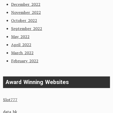
December 2022
November 2022
October 2022
September 2022
May 2022
April 2022
March 2022
February 2022
Award Winning Websites
Slot777
data hk