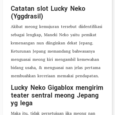
Catatan slot Lucky Neko
(Yggdrasil)
Akibat meong kemujuran tersebut diidentifikasi
sebagai lengkap, Maneki Neko yaitu pemikat
kemenangan nun diinginkan dekat Jepang.
Keturunan Jepang memandang bahwasanya
menguasai meong kiri mengambil kemewahan
bidang usaha, & menguasai nan jelas pertama
membuahkan keceriaan memakai pendapatan.
Lucky Neko Gigablox mengirim
teater sentral meong Jepang
yg lega
Maka itu, tidak persetujuan jika meong nan