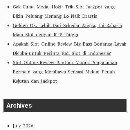
Gak Cuma Modal Hoki: Trik Slot Jackpot yang
Bikin Peluang Menang Lo Naik Drastis
Golden Ox: Lebih Dari Sekedar Angka, Ini Rahasia
Main Slot dengan RTP Tinggi
Apakah Slot Online Review Big Bass Bonanza Layak
Dicoba untuk Pecinta Judi Slot di Indonesia?
Slot Online Review Panther Moon: Pengalaman
Bermain yang Membawa Sensasi Malam Penuh
Kejutan dan Jackpot
Archives
July 2026