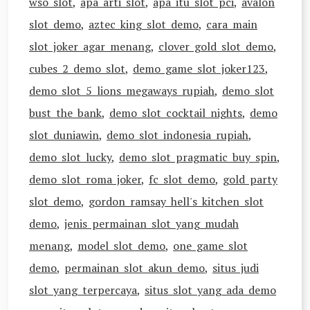
wso slot
,
apa arti slot
,
apa itu slot pci
,
avalon
slot demo
,
aztec king slot demo
,
cara main
slot joker agar menang
,
clover gold slot demo
,
cubes 2 demo slot
,
demo game slot joker123
,
demo slot 5 lions megaways rupiah
,
demo slot
bust the bank
,
demo slot cocktail nights
,
demo
slot duniawin
,
demo slot indonesia rupiah
,
demo slot lucky
,
demo slot pragmatic buy spin
,
demo slot roma joker
,
fc slot demo
,
gold party
slot demo
,
gordon ramsay hell's kitchen slot
demo
,
jenis permainan slot yang mudah
menang
,
model slot demo
,
one game slot
demo
,
permainan slot akun demo
,
situs judi
slot yang terpercaya
,
situs slot yang ada demo