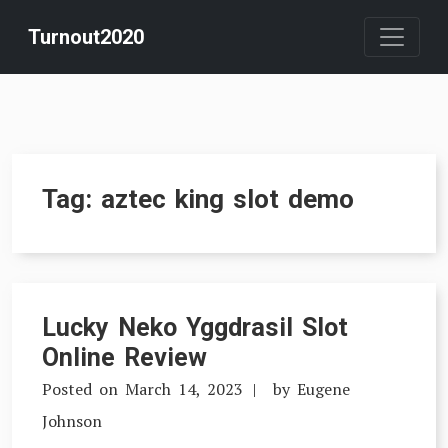
Skip
Turnout2020
to
content
Tag:
aztec king slot demo
Lucky Neko Yggdrasil Slot
Online Review
Posted on
March 14, 2023
by
Eugene
Johnson