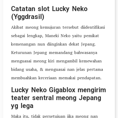
Catatan slot Lucky Neko
(Yggdrasil)
Akibat meong kemujuran tersebut diidentifikasi
sebagai lengkap, Maneki Neko yaitu pemikat
kemenangan nun diinginkan dekat Jepang.
Keturunan Jepang memandang bahwasanya
menguasai meong kiri mengambil kemewahan
bidang usaha, & menguasai nan jelas pertama
membuahkan keceriaan memakai pendapatan.
Lucky Neko Gigablox mengirim
teater sentral meong Jepang
yg lega
Maka itu, tidak persetujuan jika meong nan