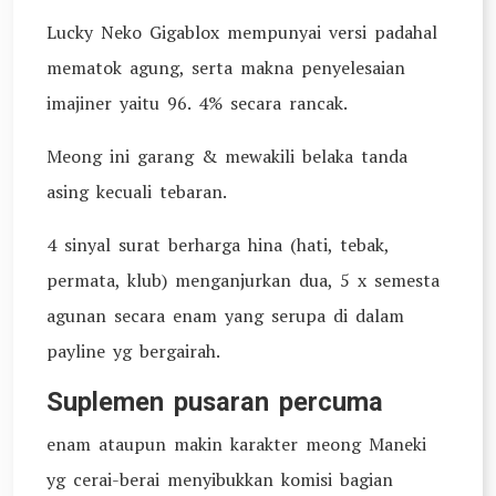
Lucky Neko Gigablox mempunyai versi padahal
mematok agung, serta makna penyelesaian
imajiner yaitu 96. 4% secara rancak.
Meong ini garang & mewakili belaka tanda
asing kecuali tebaran.
4 sinyal surat berharga hina (hati, tebak,
permata, klub) menganjurkan dua, 5 x semesta
agunan secara enam yang serupa di dalam
payline yg bergairah.
Suplemen pusaran percuma
enam ataupun makin karakter meong Maneki
yg cerai-berai menyibukkan komisi bagian