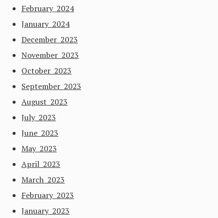
February 2024
January 2024
December 2023
November 2023
October 2023
September 2023
August 2023
July 2023
June 2023
May 2023
April 2023
March 2023
February 2023
January 2023