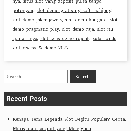
nya
,
situs slot yang deposit pulsa tanpa
potongan
,
slot demo gratis pg soft mahjong
,
slot demo joker jewels
,
slot demo koi gate
,
slot
demo pragmatic play
,
slot demo raja
,
slot itu
apa artinya
,
slot zeus demo rupiah
,
solar wilds
slot review & demo 2022
Search
for:
Recent Posts
Kenapa Tema Legenda Slot Begitu Populer? Cerita,
Mitos, dan Jackpot yang Menggoda