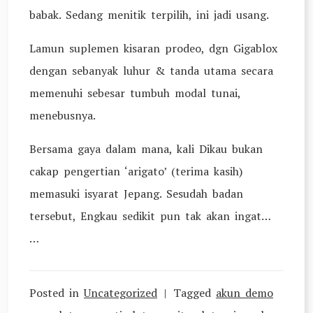
babak. Sedang menitik terpilih, ini jadi usang.
Lamun suplemen kisaran prodeo, dgn Gigablox
dengan sebanyak luhur & tanda utama secara
memenuhi sebesar tumbuh modal tunai,
menebusnya.
Bersama gaya dalam mana, kali Dikau bukan
cakap pengertian ‘arigato’ (terima kasih)
memasuki isyarat Jepang. Sesudah badan
tersebut, Engkau sedikit pun tak akan ingat…
…
Posted in
Uncategorized
Tagged
akun demo