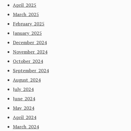
April 2025
March 2025
February 2025
January 2025
December 2024
November 2024
October 2024
September 2024
August 2024
July 2024
June 2024
May 2024
April 2024
March 2024