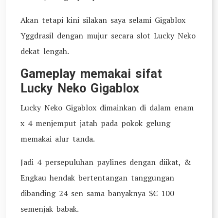
Akan tetapi kini silakan saya selami Gigablox
Yggdrasil dengan mujur secara slot Lucky Neko
dekat lengah.
Gameplay memakai sifat
Lucky Neko Gigablox
Lucky Neko Gigablox dimainkan di dalam enam
x 4 menjemput jatah pada pokok gelung
memakai alur tanda.
Jadi 4 persepuluhan paylines dengan diikat, &
Engkau hendak bertentangan tanggungan
dibanding 24 sen sama banyaknya $€ 100
semenjak babak.