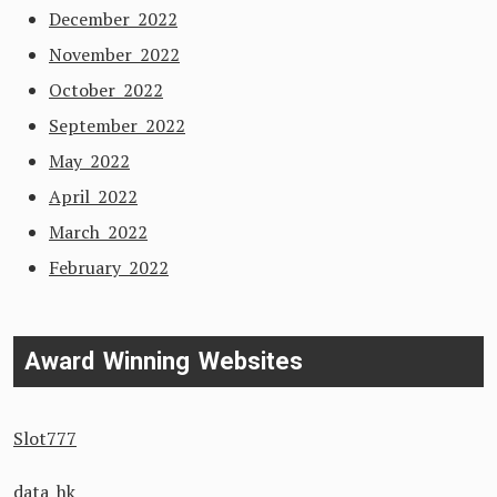
December 2022
November 2022
October 2022
September 2022
May 2022
April 2022
March 2022
February 2022
Award Winning Websites
Slot777
data hk