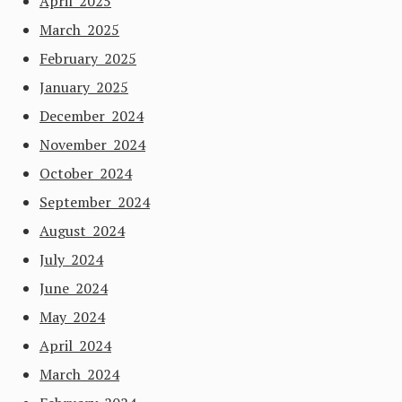
April 2025
March 2025
February 2025
January 2025
December 2024
November 2024
October 2024
September 2024
August 2024
July 2024
June 2024
May 2024
April 2024
March 2024