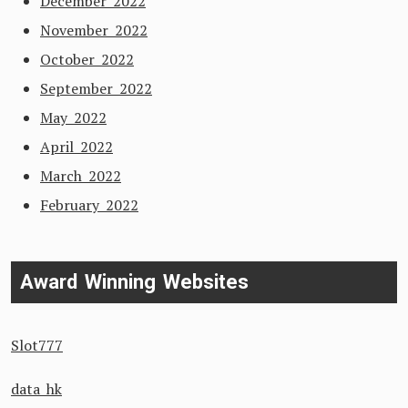
December 2022
November 2022
October 2022
September 2022
May 2022
April 2022
March 2022
February 2022
Award Winning Websites
Slot777
data hk