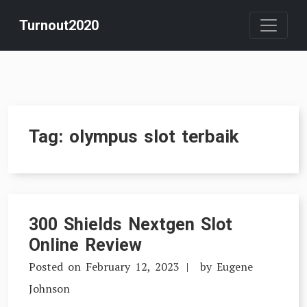
Skip
Turnout2020
to
content
Tag:
olympus slot terbaik
300 Shields Nextgen Slot
Online Review
Posted on
February 12, 2023
by
Eugene
Johnson