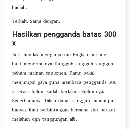
hadiah.
Terkait. Sama dengan.
Hasilkan pengganda batas 300
x
Beta hendak menganjurkan Engkau periode
buat menerimanya. Sungguh-sungguh sungguh:
paham mainan suplemen, Kamu bakal
menjumpai gaya guna membaca pengganda 300
x secara belum sudah berlaku sebelumnya.
Sederhananya, Dikau dapat sanggup memimpin
banyak ilmu perbintangan bersama slot berikut,
malahan dgn tanggungan aib.