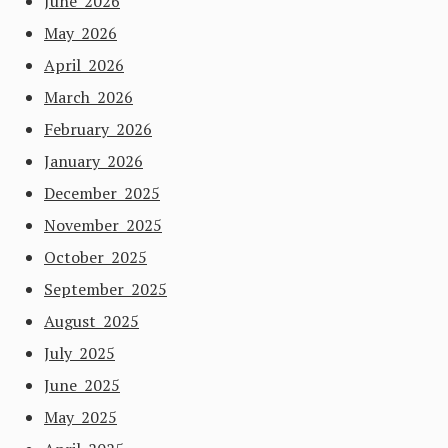
June 2026
May 2026
April 2026
March 2026
February 2026
January 2026
December 2025
November 2025
October 2025
September 2025
August 2025
July 2025
June 2025
May 2025