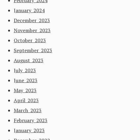
February 2024
January 2024
December 2023
November 2023
October 2023
September 2023
August 2023
July 2023
June 2023
May 2023
April 2023
March 2023
February 2023
January 2023