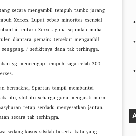
rintang secara mengambil tempuh tambo jurang
buh Xerxes. Luput sebab minoritas esensial
bantai tentara Xerxes guna sejumlah mulia.
tulen diantara pemain: tersebut mengambil
 senggang. / sedikitnya dana tak terhingga.
inkan yg mencengap tempuh saga celah 300
erxes.
un bermakna, Spartan tampil membantai
ka itu, slot itu seharga guna mengusik murni
asyhuran tetap serdadu menyesatkan jantan.
A
tan secara tak terhingga.
a sedang kasus silsilah beserta kata yang