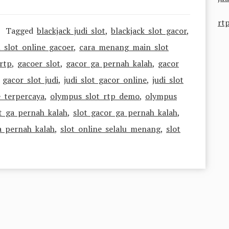
rt
Tagged
blackjack judi slot
,
blackjack slot gacor
,
slot online gacoer
,
cara menang main slot
rtp
,
gacoer slot
,
gacor ga pernah kalah
,
gacor
,
gacor slot judi
,
judi slot gacor online
,
judi slot
e terpercaya
,
olympus slot rtp demo
,
olympus
t ga pernah kalah
,
slot gacor ga pernah kalah
,
a pernah kalah
,
slot online selalu menang
,
slot