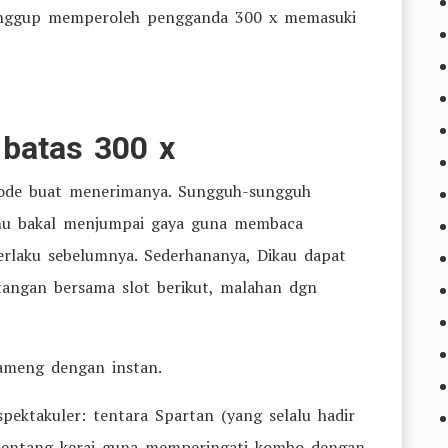
sanggup memperoleh pengganda 300 x memasuki
batas 300 x
ode buat menerimanya. Sungguh-sungguh
u bakal menjumpai gaya guna membaca
rlaku sebelumnya. Sederhananya, Dikau dapat
angan bersama slot berikut, malahan dgn
ameng dengan instan.
pektakuler: tentara Spartan (yang selalu hadir
 tentang kerai guna memperingati kombo dengan