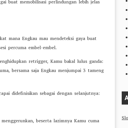
ai buat memobilisasi perlindungan lebih jelas
ekat mana Engkau mau mendeteksi gaya buat
esi percuma embel-embel.
enghidupkan retrigger, Kamu bakal lulus ganda:
uma, bersama saja Engkau menjumpai 3 tameng
pai didefinisikan sebagai dengan selanjutnya:
A
Sl
 menggerunkan, beserta lazimnya Kamu cuma