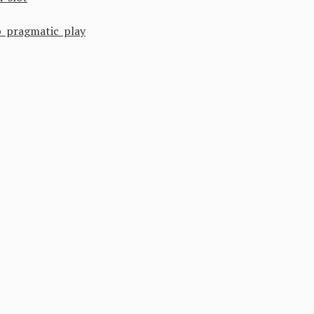
p pragmatic play