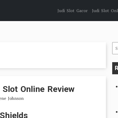
Judi Slot Gacor
Judi Slot Onl
Se
for
R
 Slot Online Review
ene Johnson
Shields