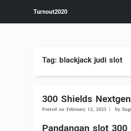
Skip
Turnout2020
to
content
Tag:
blackjack judi slot
300 Shields Nextgen
Posted on
February 12, 2023
by
Eug
Pandangan slot 300 