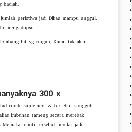
 hadiah.
 jumlah peristiwa jadi Dikau mampu unggul,
tu mengadopsi.
lombang hit yg ringan, Kamu tak akan
banyaknya 300 x
ahid ronde suplemen, & tersebut sungguh-
alias imbuhan tameng secara merebak
 Memakai nanti tersebut hendak jadi