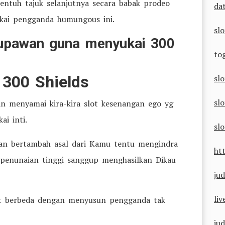
entuh tajuk selanjutnya secara babak prodeo
da
akai pengganda humungous ini.
sl
rupawan guna menyukai 300
to
 300 Shields
sl
sl
n menyamai kira-kira slot kesenangan ego yg
i inti.
sl
man bertambah asal dari Kamu tentu mengindra
ht
enunaian tinggi sanggup menghasilkan Dikau
jud
li
slot berbeda dengan menyusun pengganda tak
jud