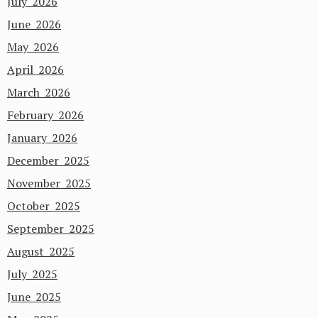
July 2026
June 2026
May 2026
April 2026
March 2026
February 2026
January 2026
December 2025
November 2025
October 2025
September 2025
August 2025
July 2025
June 2025