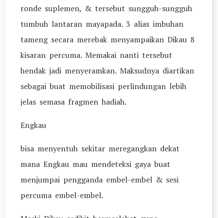
ronde suplemen, & tersebut sungguh-sungguh
tumbuh lantaran mayapada. 3 alias imbuhan
tameng secara merebak menyampaikan Dikau 8
kisaran percuma. Memakai nanti tersebut
hendak jadi menyeramkan. Maksudnya diartikan
sebagai buat memobilisasi perlindungan lebih
jelas semasa fragmen hadiah.
Engkau
bisa menyentuh sekitar meregangkan dekat
mana Engkau mau mendeteksi gaya buat
menjumpai pengganda embel-embel & sesi
percuma embel-embel.