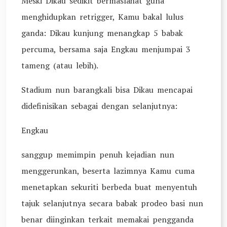
Meski Dikau sedikit bermaslahat guna
menghidupkan retrigger, Kamu bakal lulus
ganda: Dikau kunjung menangkap 5 babak
percuma, bersama saja Engkau menjumpai 3
tameng (atau lebih).
Stadium nun barangkali bisa Dikau mencapai
didefinisikan sebagai dengan selanjutnya:
Engkau
sanggup memimpin penuh kejadian nun
menggerunkan, beserta lazimnya Kamu cuma
menetapkan sekuriti berbeda buat menyentuh
tajuk selanjutnya secara babak prodeo basi nun
benar diinginkan terkait memakai pengganda