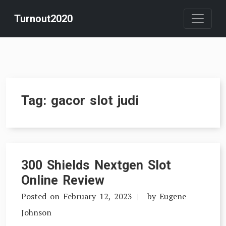
Skip
Turnout2020
to
content
Tag:
gacor slot judi
300 Shields Nextgen Slot
Online Review
Posted on
February 12, 2023
by
Eugene
Johnson