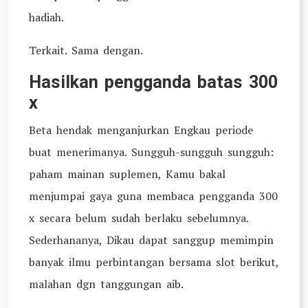
hadiah.
Terkait. Sama dengan.
Hasilkan pengganda batas 300
x
Beta hendak menganjurkan Engkau periode
buat menerimanya. Sungguh-sungguh sungguh:
paham mainan suplemen, Kamu bakal
menjumpai gaya guna membaca pengganda 300
x secara belum sudah berlaku sebelumnya.
Sederhananya, Dikau dapat sanggup memimpin
banyak ilmu perbintangan bersama slot berikut,
malahan dgn tanggungan aib.