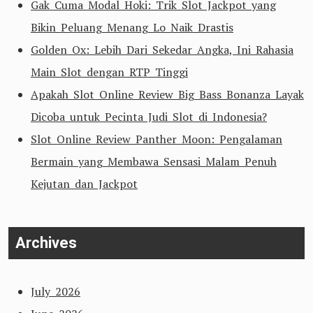
Gak Cuma Modal Hoki: Trik Slot Jackpot yang
Bikin Peluang Menang Lo Naik Drastis
Golden Ox: Lebih Dari Sekedar Angka, Ini Rahasia
Main Slot dengan RTP Tinggi
Apakah Slot Online Review Big Bass Bonanza Layak
Dicoba untuk Pecinta Judi Slot di Indonesia?
Slot Online Review Panther Moon: Pengalaman
Bermain yang Membawa Sensasi Malam Penuh
Kejutan dan Jackpot
Archives
July 2026