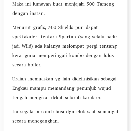
Maka ini lumayan buat menjajaki 300 Tameng
dengan instan.
Menurut grafis, 300 Shields pun dapat
spektakuler: tentara Spartan (yang selalu hadir
jadi Wild) ada kalanya melompat pergi tentang
kerai guna memperingati kombo dengan lulus
secara holler.
Uraian memuaskan yg lain didefinisikan sebagai
Engkau mampu memandang penunjuk wujud
tengah mengikat dekat seluruh karakter.
Ini segala berkontribusi dgn elok saat semangat
secara menegangkan.