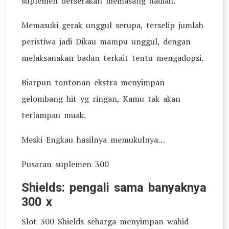
suplemen berserakan memasang hadiah.
Memasuki gerak unggul serupa, terselip jumlah
peristiwa jadi Dikau mampu unggul, dengan
melaksanakan badan terkait tentu mengadopsi.
Biarpun tontonan ekstra menyimpan
gelombang hit yg ringan, Kamu tak akan
terlampau muak.
Meski Engkau hasilnya memukulnya…
Pusaran suplemen 300
Shields: pengali sama banyaknya
300 x
Slot 300 Shields seharga menyimpan wahid