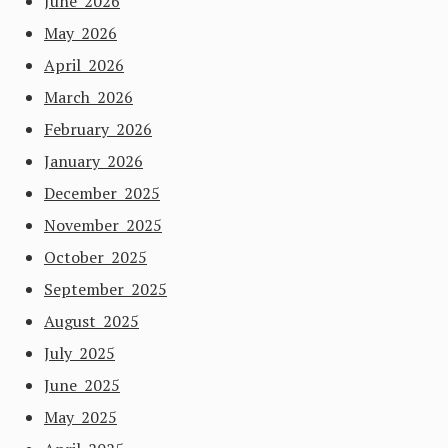
June 2026
May 2026
April 2026
March 2026
February 2026
January 2026
December 2025
November 2025
October 2025
September 2025
August 2025
July 2025
June 2025
May 2025