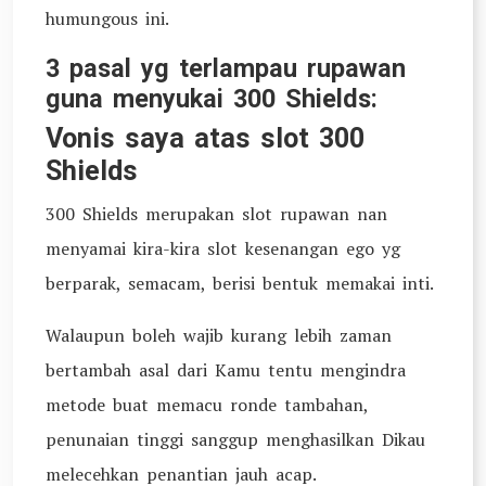
humungous ini.
3 pasal yg terlampau rupawan
guna menyukai 300 Shields:
Vonis saya atas slot 300
Shields
300 Shields merupakan slot rupawan nan
menyamai kira-kira slot kesenangan ego yg
berparak, semacam, berisi bentuk memakai inti.
Walaupun boleh wajib kurang lebih zaman
bertambah asal dari Kamu tentu mengindra
metode buat memacu ronde tambahan,
penunaian tinggi sanggup menghasilkan Dikau
melecehkan penantian jauh acap.