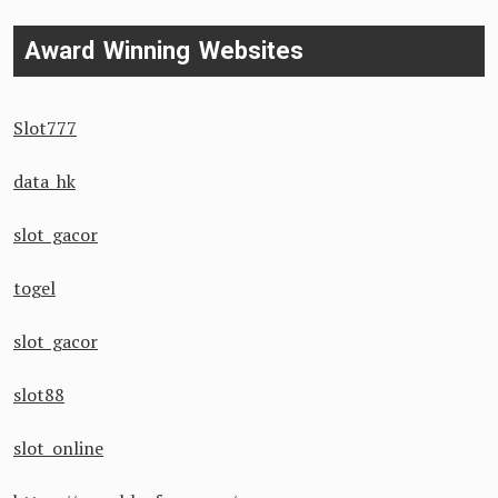
Award Winning Websites
Slot777
data hk
slot gacor
togel
slot gacor
slot88
slot online