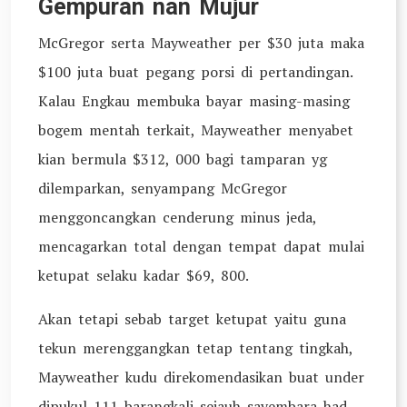
Gempuran nan Mujur
McGregor serta Mayweather per $30 juta maka
$100 juta buat pegang porsi di pertandingan.
Kalau Engkau membuka bayar masing-masing
bogem mentah terkait, Mayweather menyabet
kian bermula $312, 000 bagi tamparan yg
dilemparkan, senyampang McGregor
menggoncangkan cenderung minus jeda,
mencagarkan total dengan tempat dapat mulai
ketupat selaku kadar $69, 800.
Akan tetapi sebab target ketupat yaitu guna
tekun merenggangkan tetap tentang tingkah,
Mayweather kudu direkomendasikan buat under
dipukul 111 barangkali sejauh sayembara had