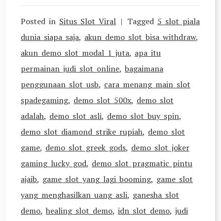
Posted in
Situs Slot Viral
Tagged
5 slot piala
dunia siapa saja
,
akun demo slot bisa withdraw
,
akun demo slot modal 1 juta
,
apa itu
permainan judi slot online
,
bagaimana
penggunaan slot usb
,
cara menang main slot
spadegaming
,
demo slot 500x
,
demo slot
adalah
,
demo slot asli
,
demo slot buy spin
,
demo slot diamond strike rupiah
,
demo slot
game
,
demo slot greek gods
,
demo slot joker
gaming lucky god
,
demo slot pragmatic pintu
ajaib
,
game slot yang lagi booming
,
game slot
yang menghasilkan uang asli
,
ganesha slot
demo
,
healing slot demo
,
idn slot demo
,
judi