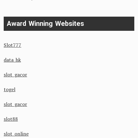
Award Winning Websites
Slot777
data hk
slot gacor
togel
slot gacor
slot88
slot online