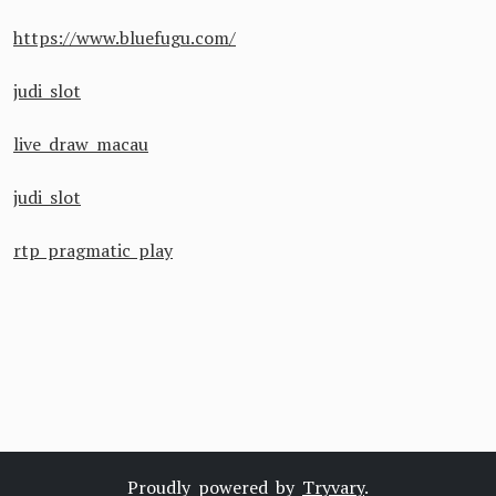
https://www.bluefugu.com/
judi slot
live draw macau
judi slot
rtp pragmatic play
Proudly powered by
Tryvary
.