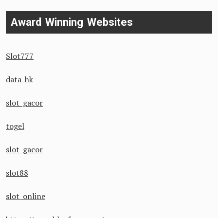
Award Winning Websites
Slot777
data hk
slot gacor
togel
slot gacor
slot88
slot online