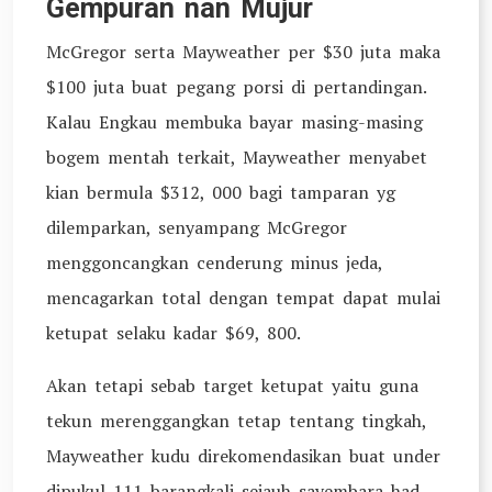
Gempuran nan Mujur
McGregor serta Mayweather per $30 juta maka
$100 juta buat pegang porsi di pertandingan.
Kalau Engkau membuka bayar masing-masing
bogem mentah terkait, Mayweather menyabet
kian bermula $312, 000 bagi tamparan yg
dilemparkan, senyampang McGregor
menggoncangkan cenderung minus jeda,
mencagarkan total dengan tempat dapat mulai
ketupat selaku kadar $69, 800.
Akan tetapi sebab target ketupat yaitu guna
tekun merenggangkan tetap tentang tingkah,
Mayweather kudu direkomendasikan buat under
dipukul 111 barangkali sejauh sayembara had