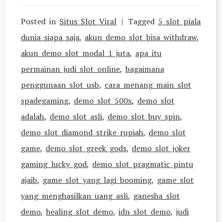
Posted in
Situs Slot Viral
Tagged
5 slot piala
dunia siapa saja
,
akun demo slot bisa withdraw
,
akun demo slot modal 1 juta
,
apa itu
permainan judi slot online
,
bagaimana
penggunaan slot usb
,
cara menang main slot
spadegaming
,
demo slot 500x
,
demo slot
adalah
,
demo slot asli
,
demo slot buy spin
,
demo slot diamond strike rupiah
,
demo slot
game
,
demo slot greek gods
,
demo slot joker
gaming lucky god
,
demo slot pragmatic pintu
ajaib
,
game slot yang lagi booming
,
game slot
yang menghasilkan uang asli
,
ganesha slot
demo
,
healing slot demo
,
idn slot demo
,
judi