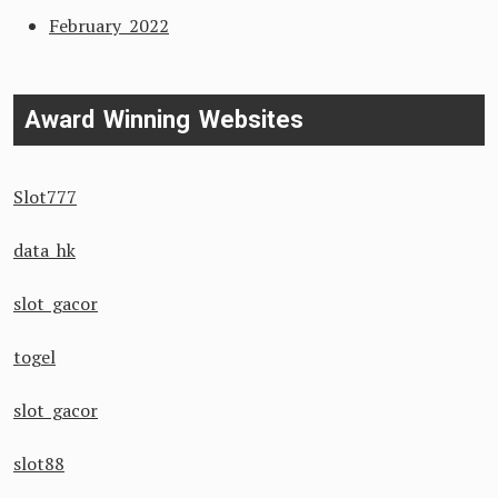
February 2022
Award Winning Websites
Slot777
data hk
slot gacor
togel
slot gacor
slot88