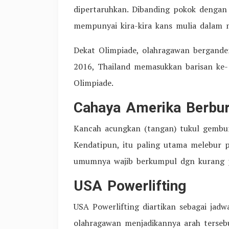
dipertaruhkan. Dibanding pokok dengan
mempunyai kira-kira kans mulia dalam 
Dekat Olimpiade, olahragawan berganden
2016, Thailand memasukkan barisan ke-
Olimpiade.
Cahaya Amerika Berbur
Kancah acungkan (tangan) tukul gembun
Kendatipun, itu paling utama melebur 
umumnya wajib berkumpul dgn kurang 
USA Powerlifting
USA Powerlifting diartikan sebagai jadw
olahragawan menjadikannya arah terse