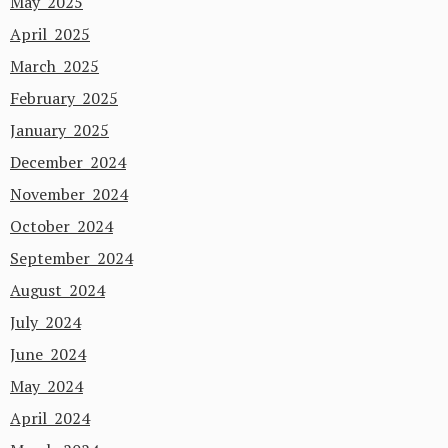
May 2025
April 2025
March 2025
February 2025
January 2025
December 2024
November 2024
October 2024
September 2024
August 2024
July 2024
June 2024
May 2024
April 2024