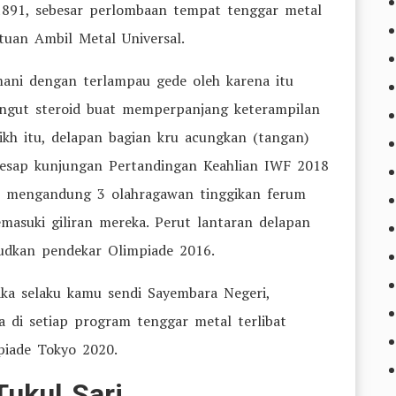
1891, sebesar perlombaan tempat tenggar metal
tuan Ambil Metal Universal.
smani dengan terlampau gede oleh karena itu
gut steroid buat memperpanjang keterampilan
ikh itu, delapan bagian kru acungkan (tangan)
resap kunjungan Pertandingan Keahlian IWF 2018
ut mengandung 3 olahragawan tinggikan ferum
suki giliran mereka. Perut lantaran delapan
udkan pendekar Olimpiade 2016.
aka selaku kamu sendi Sayembara Negeri,
a di setiap program tenggar metal terlibat
iade Tokyo 2020.
ukul Sari