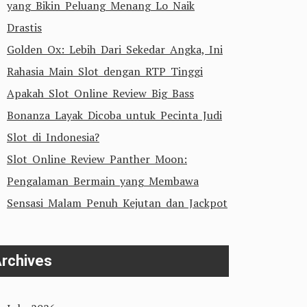
yang Bikin Peluang Menang Lo Naik
Drastis
Golden Ox: Lebih Dari Sekedar Angka, Ini
Rahasia Main Slot dengan RTP Tinggi
Apakah Slot Online Review Big Bass
Bonanza Layak Dicoba untuk Pecinta Judi
Slot di Indonesia?
Slot Online Review Panther Moon:
Pengalaman Bermain yang Membawa
Sensasi Malam Penuh Kejutan dan Jackpot
rchives