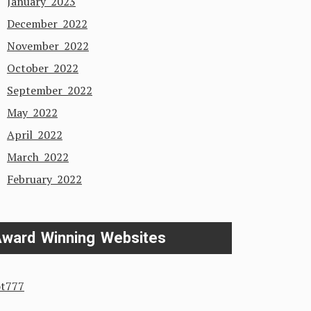
January 2023
December 2022
November 2022
October 2022
September 2022
May 2022
April 2022
March 2022
February 2022
ward Winning Websites
ot777