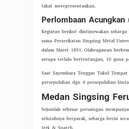
takat merepresentasikan.
Perlombaan Acungkan (
Kegiatan berikut diistimewakan seharga 
sama Perserikatan Singsing Metal Unive
dalam Maret 1891. Olahragawan berke
serupa terlalu bertentangan, 10 guna pa
Saat Sayembara Tenggar Tukul Tempat 
persepuluhan dgn 4 persepuluhan binta
Medan Singsing Fe
Sejumlah sebesar persaingan mempunyai 
seluruhnya berparak, seharga berisi seca
Jerk & Snatch.