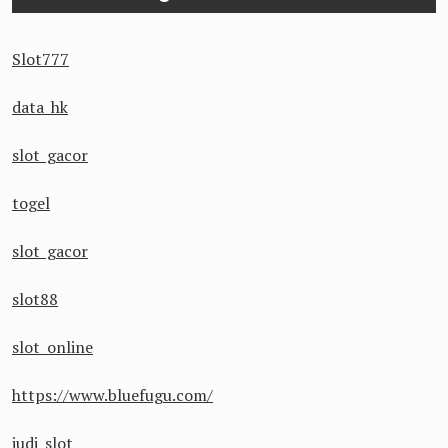
Slot777
data hk
slot gacor
togel
slot gacor
slot88
slot online
https://www.bluefugu.com/
judi slot