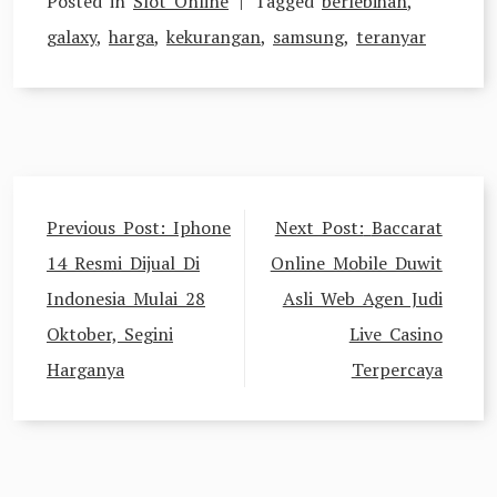
Posted in
Slot Online
Tagged
berlebihan
,
galaxy
,
harga
,
kekurangan
,
samsung
,
teranyar
Post
Previous Post:
Iphone
Next Post:
Baccarat
navigation
14 Resmi Dijual Di
Online Mobile Duwit
Indonesia Mulai 28
Asli Web Agen Judi
Oktober, Segini
Live Casino
Harganya
Terpercaya