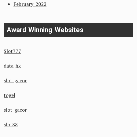
February 2022
Award Winning Websites
Slot777
data hk
slot gacor
togel
slot gacor
slot88