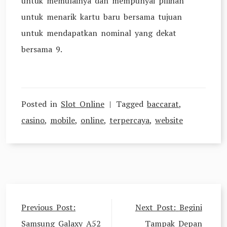
untuk memulainya dan mempunyai pilihan
untuk menarik kartu baru bersama tujuan
untuk mendapatkan nominal yang dekat
bersama 9.
Posted in
Slot Online
Tagged
baccarat
,
casino
,
mobile
,
online
,
terpercaya
,
website
Post
Previous Post:
Next Post:
Begini
navigation
Samsung Galaxy A52
Tampak Depan