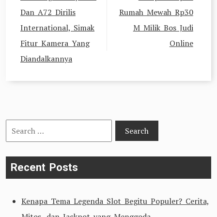
Dan A72 Dirilis
Rumah Mewah Rp30
International, Simak
M Milik Bos Judi
Fitur Kamera Yang
Online
Diandalkannya
Search
for:
Recent Posts
Kenapa Tema Legenda Slot Begitu Populer? Cerita,
Mitos, dan Jackpot yang Menggoda