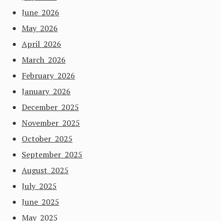
June 2026
May 2026
April 2026
March 2026
February 2026
January 2026
December 2025
November 2025
October 2025
September 2025
August 2025
July 2025
June 2025
May 2025