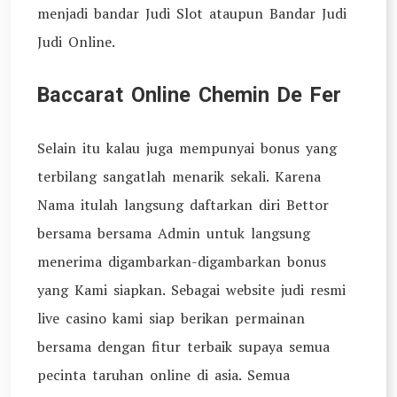
menjadi bandar Judi Slot ataupun Bandar Judi
Judi Online.
Baccarat Online Chemin De Fer
Selain itu kalau juga mempunyai bonus yang
terbilang sangatlah menarik sekali. Karena
Nama itulah langsung daftarkan diri Bettor
bersama bersama Admin untuk langsung
menerima digambarkan-digambarkan bonus
yang Kami siapkan. Sebagai website judi resmi
live casino kami siap berikan permainan
bersama dengan fitur terbaik supaya semua
pecinta taruhan online di asia. Semua