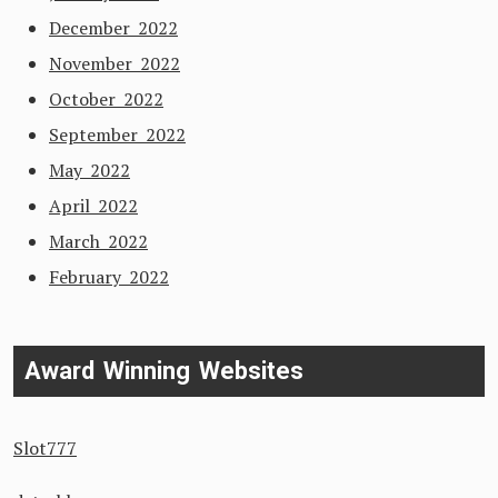
December 2022
November 2022
October 2022
September 2022
May 2022
April 2022
March 2022
February 2022
Award Winning Websites
Slot777