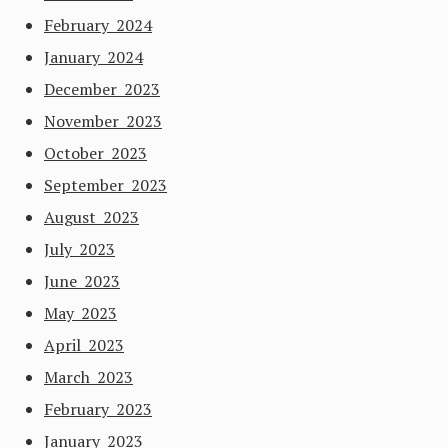
February 2024
January 2024
December 2023
November 2023
October 2023
September 2023
August 2023
July 2023
June 2023
May 2023
April 2023
March 2023
February 2023
January 2023