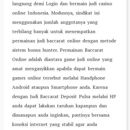
langsung demi Login dan bermain judi casino
online Indonesia. Modusnya, sindikat ini
menggunakan jumlah anggotanya yang
terbilang banyak untuk menempatkan
permainan judi baccarat online dengan metode
sistem bonus hunter. Permainan Baccarat
Online adalah diantara game judi online yang
amat mengasyikkan apabila dapat bermain
games online tersebut melalui Handphone
Android ataupun Smartphone anda. Karena
dengan Judi Baccarat Deposit Pulsa melalui HP
anda dapat lakukan taruhan kapanpun dan
dimanapun anda inginkan, pastinya bersama
koneksi internet yang stabil agar anda