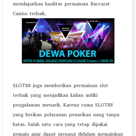
mendapatkan kualitas permainan Baccarat
Casino terbaik.
SLOT88 juga memberikan permainan slot
terbaik yang menjadikan kalian miliki
pengalaman menarik. Karena cuma SLOT88
yang berikan pelayanan penarikan uang tanpa
batas. Salah satu cara yang tetap dipakai
pemain agar dapat menang didalam memainkan