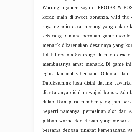
Warung ngamen saya di BRO138 & BOS8
kerap main di sweet bonanza, wild the 
saya nemuin cara menang yang cukup ko
sekarang, dimana bermain game mobile
menarik dikarenakan desainnya yang kur
tidak bersama Swordigo di mana desain
membuatnya amat menarik. Di game ini 
egois dan malas bernama Oddmar dan d
Datukgaming juga disini datang tawark
diantaranya didalam wujud bonus. Ada 
didapatkan para member yang join ber
Seperti namanya, permainan slot dari 
pilihan warna dan desain yang menarik.
bersama dengan tingkat kemenangan yan