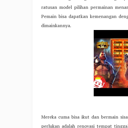
ratusan model pilihan permainan menari
Pemain bisa dapatkan kemenangan deng
dimainkannya.
Mereka cuma bisa ikut dan bermain sisa
perlukan adalah renovasi tempat tinggal