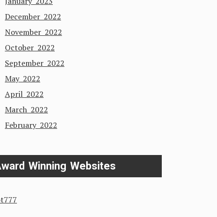
January 2023
December 2022
November 2022
October 2022
September 2022
May 2022
April 2022
March 2022
February 2022
ward Winning Websites
ot777