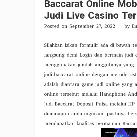
Baccarat Online Mob
Judi Live Casino Te
Posted on
September 27, 2022
by
E
Silahkan isikan formulir ada di bawah t
langsung demi Login dan bermain judi ca
menggunakan jumlah anggotanya yang 
judi baccarat online dengan metode si
adalah diantara game judi online yang
online tersebut melalui Handphone An
Judi Baccarat Deposit Pulsa melalui H
dimanapun anda inginkan, pastinya bers
mendapatkan kualitas permainan Baccara