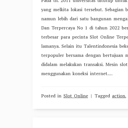
Pada th. 2011 universitas ditutup untu
yang melkita lokasi tersebut. Sebagian
namun lebih dari satu bangunan mengala
Dan Terpercaya No 1 di tahun 2022 be
terbesar para pecinta Slot Online Ter
lamanya. Selain itu Talentindonesia be
terpopuler bersama dengan bertujuan
didalam melakukan transaksi. Mesin slot
menggunakan koneksi internet.…
Posted in
Slot Online
Tagged
action