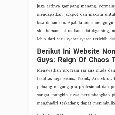
juga artinya gampang menang. Permaina
mendapatkan jackpot dan maxwin untuk
bisa dimainkan. Apabila anda mengingi
slot bersama situs kami datukgaming, 
lebih dari satu syarat-syarat terlebih da
Berikut Ini Website N
Guys: Reign Of Chaos T
Menawarkan program sarjana muda dan 
fakultas juga Bisnis, Teknik, Arsitekt
peluang magang pra-profesional dan pe
sangat mungkin siswa pertimbangkan pi
menghadiri terkadang dapat menimbulk