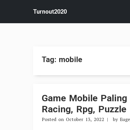
Skip
Turnout2020
to
content
Tag:
mobile
Game Mobile Paling 
Racing, Rpg, Puzzle 
Posted on
October 13, 2022
by
Euge