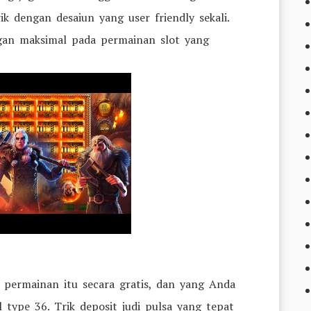
k dengan desaiun yang user friendly sekali.
an maksimal pada permainan slot yang
 permainan itu secara gratis, dan yang Anda
 type 36. Trik deposit judi pulsa yang tepat