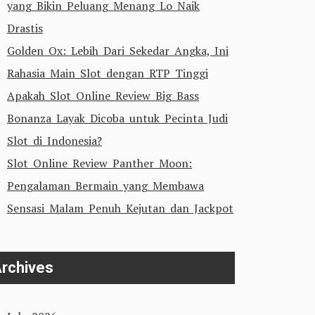
yang Bikin Peluang Menang Lo Naik
Drastis
Golden Ox: Lebih Dari Sekedar Angka, Ini
Rahasia Main Slot dengan RTP Tinggi
Apakah Slot Online Review Big Bass
Bonanza Layak Dicoba untuk Pecinta Judi
Slot di Indonesia?
Slot Online Review Panther Moon:
Pengalaman Bermain yang Membawa
Sensasi Malam Penuh Kejutan dan Jackpot
rchives