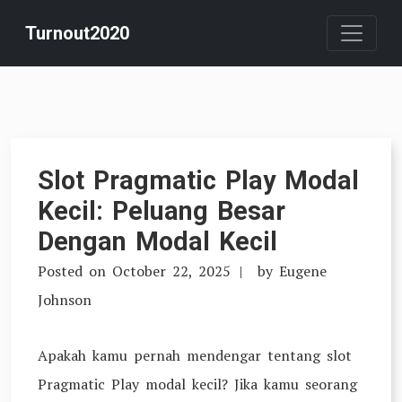
Skip
Turnout2020
to
content
Slot Pragmatic Play Modal
Kecil: Peluang Besar
Dengan Modal Kecil
Posted on
October 22, 2025
by
Eugene
Johnson
Apakah kamu pernah mendengar tentang slot
Pragmatic Play modal kecil? Jika kamu seorang