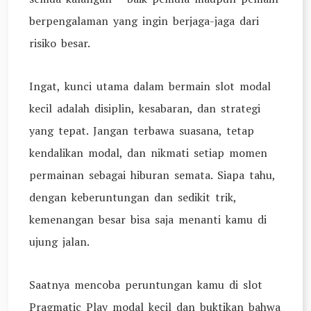
berpengalaman yang ingin berjaga-jaga dari
risiko besar.
Ingat, kunci utama dalam bermain slot modal
kecil adalah disiplin, kesabaran, dan strategi
yang tepat. Jangan terbawa suasana, tetap
kendalikan modal, dan nikmati setiap momen
permainan sebagai hiburan semata. Siapa tahu,
dengan keberuntungan dan sedikit trik,
kemenangan besar bisa saja menanti kamu di
ujung jalan.
Saatnya mencoba peruntungan kamu di slot
Pragmatic Play modal kecil dan buktikan bahwa