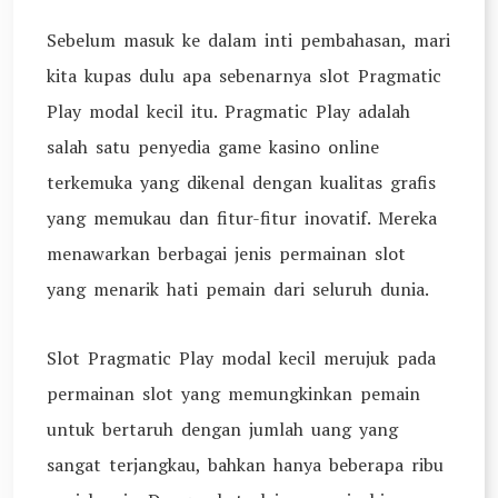
Sebelum masuk ke dalam inti pembahasan, mari
kita kupas dulu apa sebenarnya slot Pragmatic
Play modal kecil itu. Pragmatic Play adalah
salah satu penyedia game kasino online
terkemuka yang dikenal dengan kualitas grafis
yang memukau dan fitur-fitur inovatif. Mereka
menawarkan berbagai jenis permainan slot
yang menarik hati pemain dari seluruh dunia.
Slot Pragmatic Play modal kecil merujuk pada
permainan slot yang memungkinkan pemain
untuk bertaruh dengan jumlah uang yang
sangat terjangkau, bahkan hanya beberapa ribu