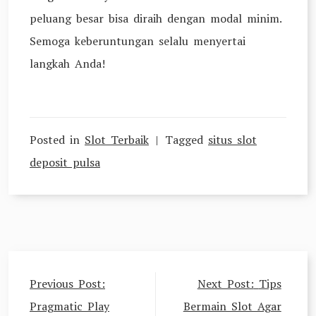
peluang besar bisa diraih dengan modal minim.
Semoga keberuntungan selalu menyertai
langkah Anda!
Posted in
Slot Terbaik
Tagged
situs slot
deposit pulsa
Post
Previous Post:
Next Post:
Tips
navigation
Pragmatic Play
Bermain Slot Agar