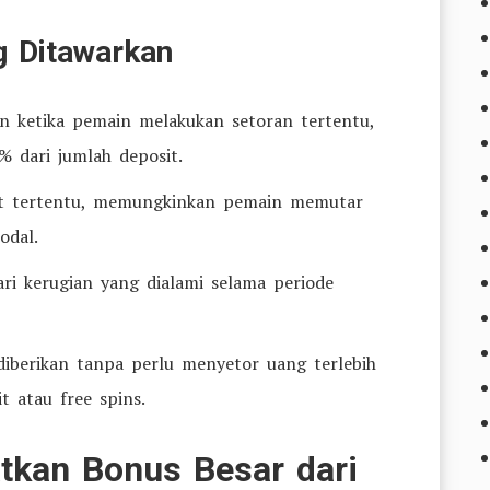
g Ditawarkan
n ketika pemain melakukan setoran tertentu,
% dari jumlah deposit.
lot tertentu, memungkinkan pemain memutar
odal.
ri kerugian yang dialami selama periode
iberikan tanpa perlu menyetor uang terlebih
t atau free spins.
kan Bonus Besar dari