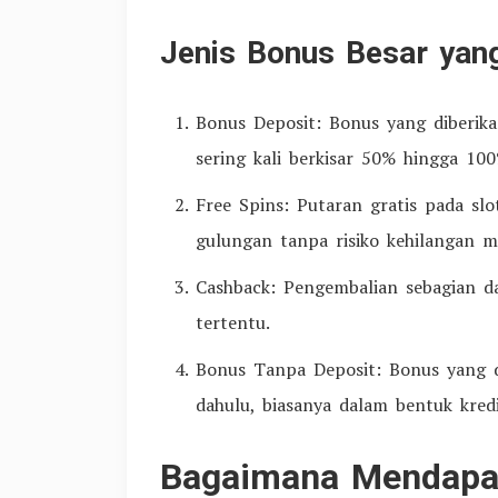
Jenis Bonus Besar yan
Bonus Deposit: Bonus yang diberika
sering kali berkisar 50% hingga 100
Free Spins: Putaran gratis pada s
gulungan tanpa risiko kehilangan m
Cashback: Pengembalian sebagian da
tertentu.
Bonus Tanpa Deposit: Bonus yang d
dahulu, biasanya dalam bentuk kredi
Bagaimana Mendapat