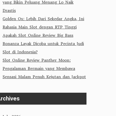
yang Bikin Peluang Menang Lo Naik
Drastis
Golden Ox: Lebih Dari Sekedar Angka, Ini
Rahasia Main Slot dengan RTP Tinggi
Apakah Slot Online Review Big Bass
Bonanza Layak Dicoba untuk Pecinta Judi
Slot di Indonesia?
Slot Online Review Panther Moon:
Pengalaman Bermain yang Membawa
Sensasi Malam Penuh Kejutan dan Jackpot
rchives