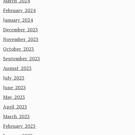
March 2024
February 2024
January 2024
December 2023
November 2023
October 2023
September 2023
August 2023
July 2023
June 2023
May 2023
April 2023
March 2023
February 2023