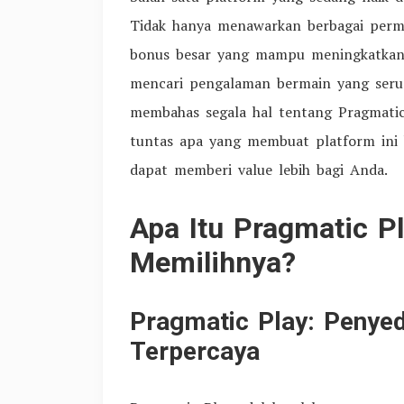
Tidak hanya menawarkan berbagai perma
bonus besar yang mampu meningkatkan
mencari pengalaman bermain yang seru 
membahas segala hal tentang Pragmatic
tuntas apa yang membuat platform ini 
dapat memberi value lebih bagi Anda.
Apa Itu Pragmatic 
Memilihnya?
Pragmatic Play: Penye
Terpercaya