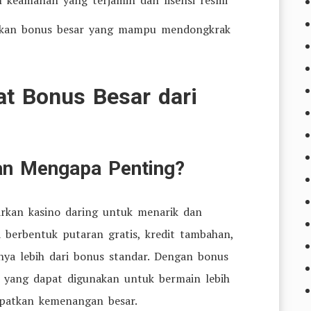
 keamanan yang terjamin dan lisensi resmi
kan bonus besar yang mampu mendongkrak
t Bonus Besar dari
an Mengapa Penting?
arkan kasino daring untuk menarik dan
berbentuk putaran gratis, kredit tambahan,
inya lebih dari bonus standar. Dengan bonus
 yang dapat digunakan untuk bermain lebih
patkan kemenangan besar.