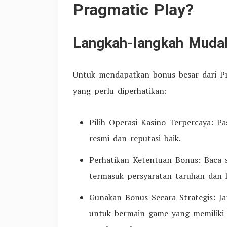
Pragmatic Play?
Langkah-langkah Mudah
Untuk mendapatkan bonus besar dari Pra
yang perlu diperhatikan:
Pilih Operasi Kasino Terpercaya: Pa
resmi dan reputasi baik.
Perhatikan Ketentuan Bonus: Baca s
termasuk persyaratan taruhan dan 
Gunakan Bonus Secara Strategis: J
untuk bermain game yang memiliki