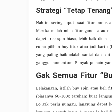
Strategi “Tetap Tenang
Nah ini sering luput: saat fitur bonus a
Mereka malah milih fitur ganda atau na
dapet free spin biasa, lebih baik diem aj
cuma pilihan buy fitur atau judi kartu (
yang paling baik adalah santai dan ikuti
ganggu momentum. Banyak pemain yang 
Gak Semua Fitur “Bu
Belakangan, istilah buy spin atau beli f
(biasanya 60-100x taruhan) buat langsu
Lo gak perlu nunggu, langsung dapet ke