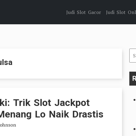
Judi Slot Gacor
Judi Slot Onl
Se
ulsa
for
R
: Trik Slot Jackpot
Menang Lo Naik Drastis
Johnson