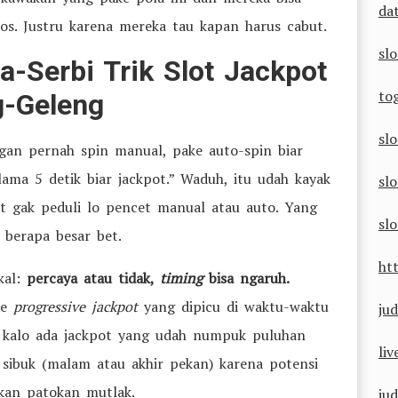
da
os. Justru karena mereka tau kapan harus cabut.
sl
a-Serbi Trik Slot Jackpot
to
g-Geleng
sl
gan pernah spin manual, pake auto-spin biar
ama 5 detik biar jackpot.” Waduh, itu udah kayak
sl
ot gak peduli lo pencet manual atau auto. Yang
sl
 berapa besar bet.
ht
kal:
percaya atau tidak,
timing
bisa ngaruh.
me
progressive jackpot
yang dipicu di waktu-waktu
jud
i kalo ada jackpot yang udah numpuk puluhan
li
m sibuk (malam atau akhir pekan) karena potensi
ikan patokan mutlak.
jud