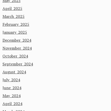
May 2025
April 2025
March 2025
February 2025
January 2025
December 2024
November 2024
October 2024
September 2024
August 2024
July 2024
June 2024
May 2024
April 2024