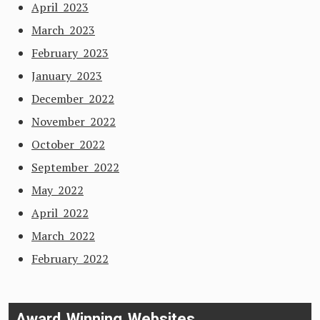
April 2023
March 2023
February 2023
January 2023
December 2022
November 2022
October 2022
September 2022
May 2022
April 2022
March 2022
February 2022
Award Winning Websites