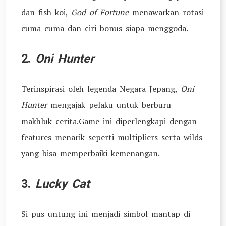
dan fish koi,
God of Fortune
menawarkan rotasi
cuma-cuma dan ciri bonus siapa menggoda.
2.
Oni Hunter
Terinspirasi oleh legenda Negara Jepang,
Oni
Hunter
mengajak pelaku untuk berburu
makhluk cerita.Game ini diperlengkapi dengan
features menarik seperti multipliers serta wilds
yang bisa memperbaiki kemenangan.
3.
Lucky Cat
Si pus untung ini menjadi simbol mantap di