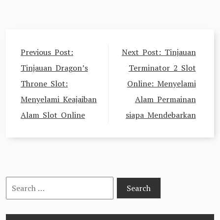
Post
Previous Post:
Next Post:
Tinjauan
navigation
Tinjauan Dragon’s
Terminator 2 Slot
Throne Slot:
Online: Menyelami
Menyelami Keajaiban
Alam Permainan
Alam Slot Online
siapa Mendebarkan
Search
for: