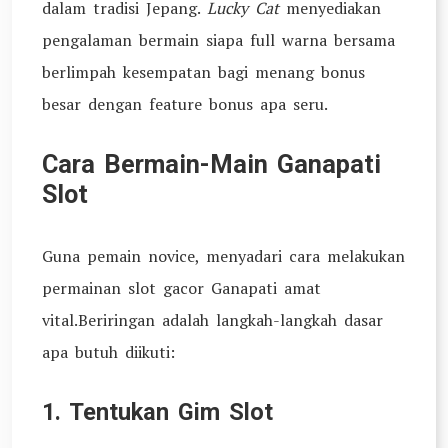
dalam tradisi Jepang.
Lucky Cat
menyediakan
pengalaman bermain siapa full warna bersama
berlimpah kesempatan bagi menang bonus
besar dengan feature bonus apa seru.
Cara Bermain-Main Ganapati
Slot
Guna pemain novice, menyadari cara melakukan
permainan slot gacor Ganapati amat
vital.Beriringan adalah langkah-langkah dasar
apa butuh diikuti:
1. Tentukan Gim Slot