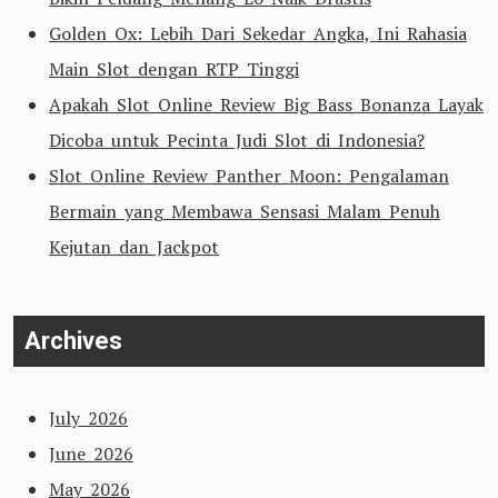
Golden Ox: Lebih Dari Sekedar Angka, Ini Rahasia
Main Slot dengan RTP Tinggi
Apakah Slot Online Review Big Bass Bonanza Layak
Dicoba untuk Pecinta Judi Slot di Indonesia?
Slot Online Review Panther Moon: Pengalaman
Bermain yang Membawa Sensasi Malam Penuh
Kejutan dan Jackpot
Archives
July 2026
June 2026
May 2026