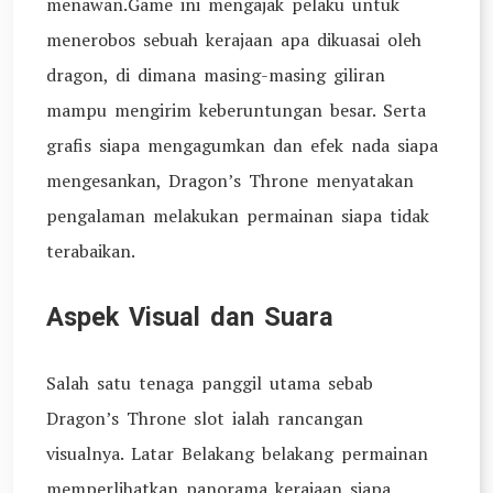
menawan.Game ini mengajak pelaku untuk
menerobos sebuah kerajaan apa dikuasai oleh
dragon, di dimana masing-masing giliran
mampu mengirim keberuntungan besar. Serta
grafis siapa mengagumkan dan efek nada siapa
mengesankan, Dragon’s Throne menyatakan
pengalaman melakukan permainan siapa tidak
terabaikan.
Aspek Visual dan Suara
Salah satu tenaga panggil utama sebab
Dragon’s Throne slot ialah rancangan
visualnya. Latar Belakang belakang permainan
memperlihatkan panorama kerajaan siapa