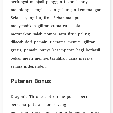
berfungsi menjadi pengganti ikon lainnya,
menolong menghasilkan gabungan kemenangan.
Selama yang itu, ikon Sebar mampu
menyebabkan giliran cuma-cuma, siapa
merupakan salah nomor satu fitur paling
dilacak dari pemain. Bersama memicu giliran
gratis, pemain punya kesempatan bagi berhasil
bebas mesti mempertaruhkan dana mereka
semua independen.
Putaran Bonus
Dragon’s Throne slot online pula diberi
bersama putaran bonus yang
memesona.Sepanjang putaran bonus, partisipan