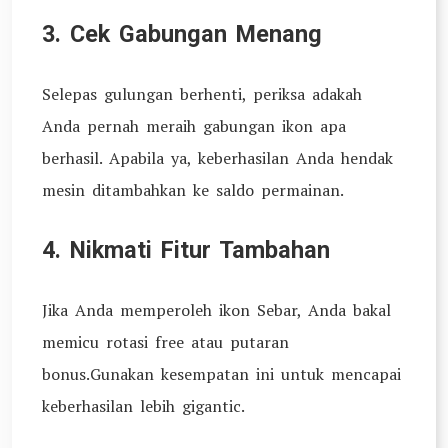
3. Cek Gabungan Menang
Selepas gulungan berhenti, periksa adakah
Anda pernah meraih gabungan ikon apa
berhasil. Apabila ya, keberhasilan Anda hendak
mesin ditambahkan ke saldo permainan.
4. Nikmati Fitur Tambahan
Jika Anda memperoleh ikon Sebar, Anda bakal
memicu rotasi free atau putaran
bonus.Gunakan kesempatan ini untuk mencapai
keberhasilan lebih gigantic.