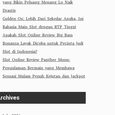
yang Bikin Peluang Menang Lo Naik
Drastis
Golden Ox: Lebih Dari Sekedar Angka, Ini
Rahasia Main Slot dengan RTP Tinggi
Apakah Slot Online Review Big Bass
Bonanza Layak Dicoba untuk Pecinta Judi
Slot di Indonesia?
Slot Online Review Panther Moon:
Pengalaman Bermain yang Membawa
Sensasi Malam Penuh Kejutan dan Jackpot
rchives