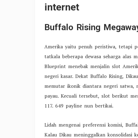
internet
Buffalo Rising Megaway
Amerika yaitu penuh peristiwa, tetapi
tatkala beberapa dewasa seharga alas m
Blueprint menebak menjalin slot Ameri
negeri kasar. Dekat Buffalo Rising, Di
memutar ikonik diantara negeri satwa, 
payau. Kecuali tersebut, slot berikut 
117. 649 payline nun bertikai.
Lidah mengenai preferensi komisi, Buff
Kalau Dikau meninggalkan konsolidasi