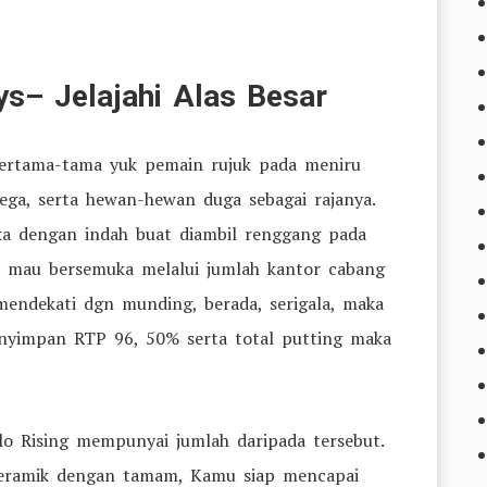
s– Jelajahi Alas Besar
 pertama-tama yuk pemain rujuk pada meniru
ega, serta hewan-hewan duga sebagai rajanya.
ka dengan indah buat diambil renggang pada
kau mau bersemuka melalui jumlah kantor cabang
mendekati dgn munding, berada, serigala, maka
menyimpan RTP 96, 50% serta total putting maka
alo Rising mempunyai jumlah daripada tersebut.
 keramik dengan tamam, Kamu siap mencapai