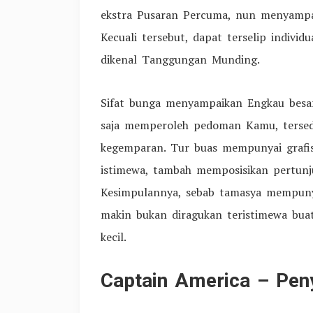
ekstra Pusaran Percuma, nun menyampa
Kecuali tersebut, dapat terselip indivi
dikenal Tanggungan Munding.
Sifat bunga menyampaikan Engkau bes
saja memperoleh pedoman Kamu, terse
kegemparan. Tur buas mempunyai graf
istimewa, tambah memposisikan pertunju
Kesimpulannya, sebab tamasya mempuny
makin bukan diragukan teristimewa bua
kecil.
Captain America – Pen