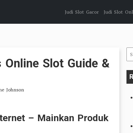
Judi Slot Gacor
Judi Slot Onl
Se
 Online Slot Guide &
for
R
ne Johnson
nternet – Mainkan Produk