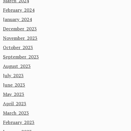
March 2024
February 2024
January 2024
December 2023
November 2023
October 2023
September 2023
August 2023
July 2023
June 2023
May 2023
April 2023
March 2023
February 2023