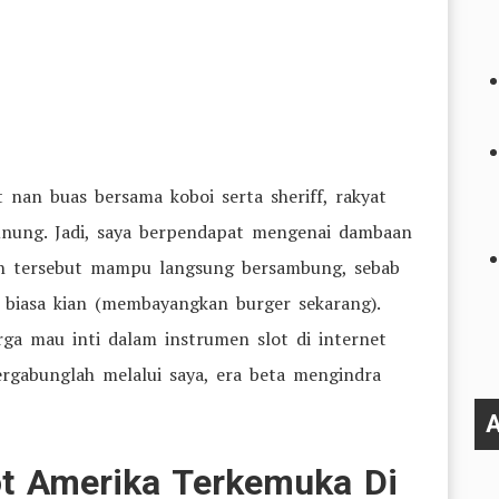
nan buas bersama koboi serta sheriff, rakyat
gunung. Jadi, saya berpendapat mengenai dambaan
san tersebut mampu langsung bersambung, sebab
 biasa kian (membayangkan burger sekarang).
arga mau inti dalam instrumen slot di internet
gabunglah melalui saya, era beta mengindra
A
ot Amerika Terkemuka Di