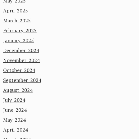
May 2025
April 2025
March 2025
February 2025
January 2025
December 2024
November 2024
October 2024
September 2024
August 2024
July 2024
June 2024
May 2024
April 2024