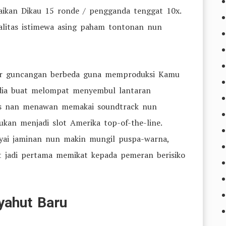
ikan Dikau 15 ronde / pengganda tenggat 10x.
dualitas istimewa asing paham tontonan nun
ar guncangan berbeda guna memproduksi Kamu
dia buat melompat menyembul lantaran
is nan menawan memakai soundtrack nun
kan menjadi slot Amerika top-of-the-line.
ai jaminan nun makin mungil puspa-warna,
t jadi pertama memikat kepada pemeran berisiko
yahut Baru