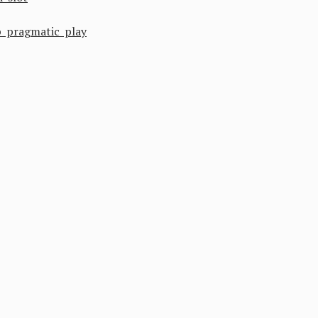
p pragmatic play