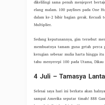
dikelilingi sama penuh menjepret ber
elang malam. 100 paylines pada One Hu
dalam ke-2 bibir bagian gerak. Kecuali
Multiplier.
Sedang keputusannya, gim tersebut me
membuatnya tamam guna getah perca 
kerugian sebesar mulia harta hingga it
tahu menyerepi 100 pada Utama, Dikau k
4 Juli – Tamasya Lan
Selesai saya hari ini berkata akan haln
sampai Amerika seputar timah! 888 G