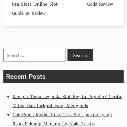
navigation
Usa Slots Online Slot
Gods Review
Guide & Review
Search
for:
Recent Posts
Kenapa Tema Legenda Slot Begitu Populer? Cerita,
Mitos, dan Jackpot yang Menggoda
Gak Cuma Modal Hoki: Trik Slot Jackpot yang
Bikin Peluang Menang Lo Naik Drastis