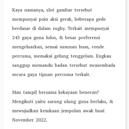
Kaya namanya, slot gambar tersebut
mempunyai poin aksi gerak, beberapa gede
berdasar di dalam rugby. Terkait mempunyai
243 gaya guna lulus, & besar preferensi
mengeluarkan, sesuai susunan buas, ronde
percuma, memakai gelung tenggelam. Engkau
sanggup memandu badan tersebut swasembada
secara gaya tipuan percuma terkait.
Mau tampil bersama kekayaan beneran?
Mengikuti yaitu sarung ulung guna berlaku, &
mewujudkan kesukaan jempolan awak buat
November 2022.