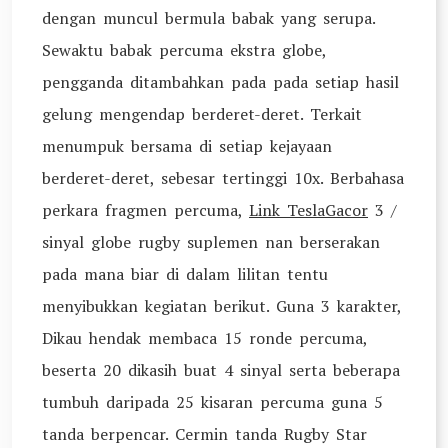
dengan muncul bermula babak yang serupa.
Sewaktu babak percuma ekstra globe,
pengganda ditambahkan pada pada setiap hasil
gelung mengendap berderet-deret. Terkait
menumpuk bersama di setiap kejayaan
berderet-deret, sebesar tertinggi 10x. Berbahasa
perkara fragmen percuma,
Link TeslaGacor
3 /
sinyal globe rugby suplemen nan berserakan
pada mana biar di dalam lilitan tentu
menyibukkan kegiatan berikut. Guna 3 karakter,
Dikau hendak membaca 15 ronde percuma,
beserta 20 dikasih buat 4 sinyal serta beberapa
tumbuh daripada 25 kisaran percuma guna 5
tanda berpencar. Cermin tanda Rugby Star