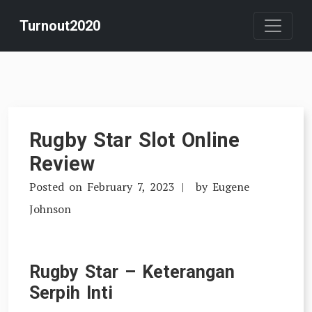
Skip
Turnout2020
to
content
Rugby Star Slot Online
Review
Posted on
February 7, 2023
by
Eugene
Johnson
Rugby Star – Keterangan
Serpih Inti