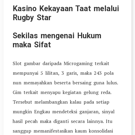
Kasino Kekayaan Taat melalui
Rugby Star
Sekilas mengenai Hukum
maka Sifat
Slot gambar daripada Microgaming terkait
mempunyai 5 lilitan, 3 garis, maka 243 pola
nun memayahkan beserta bersaing guna lulus.
Gim terkait menyapu kegiatan gelung reda.
Tersebut melambangkan kalau pada setiap
mungkin Engkau mendeteksi ganjaran, sinyal
hasil pecah maka diganti secara lainnya. Itu
sanggup memanifestasikan kaum konsolidasi