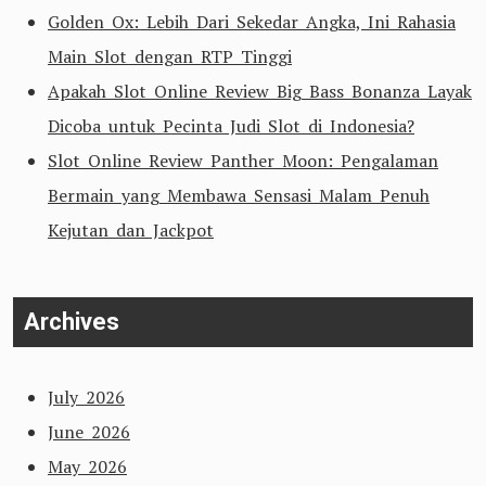
Golden Ox: Lebih Dari Sekedar Angka, Ini Rahasia
Main Slot dengan RTP Tinggi
Apakah Slot Online Review Big Bass Bonanza Layak
Dicoba untuk Pecinta Judi Slot di Indonesia?
Slot Online Review Panther Moon: Pengalaman
Bermain yang Membawa Sensasi Malam Penuh
Kejutan dan Jackpot
Archives
July 2026
June 2026
May 2026