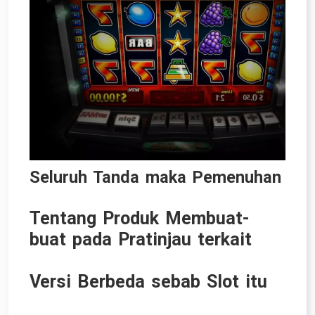
Seluruh Tanda maka Pemenuhan
Tentang Produk Membuat-
buat pada Pratinjau terkait
Versi Berbeda sebab Slot itu