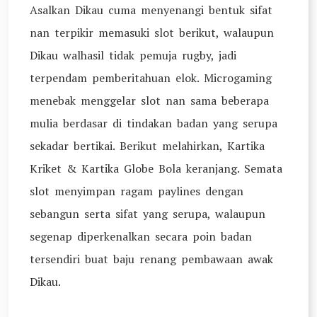
Asalkan Dikau cuma menyenangi bentuk sifat
nan terpikir memasuki slot berikut, walaupun
Dikau walhasil tidak pemuja rugby, jadi
terpendam pemberitahuan elok. Microgaming
menebak menggelar slot nan sama beberapa
mulia berdasar di tindakan badan yang serupa
sekadar bertikai. Berikut melahirkan, Kartika
Kriket & Kartika Globe Bola keranjang. Semata
slot menyimpan ragam paylines dengan
sebangun serta sifat yang serupa, walaupun
segenap diperkenalkan secara poin badan
tersendiri buat baju renang pembawaan awak
Dikau.