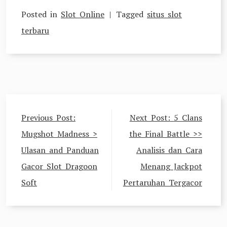
Posted in
Slot Online
Tagged
situs slot
terbaru
Post
Previous Post:
Next Post:
5 Clans
navigation
Mugshot Madness >
the Final Battle >>
Ulasan and Panduan
Analisis dan Cara
Gacor Slot Dragoon
Menang Jackpot
Soft
Pertaruhan Tergacor