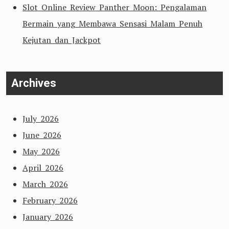
Slot Online Review Panther Moon: Pengalaman
Bermain yang Membawa Sensasi Malam Penuh
Kejutan dan Jackpot
Archives
July 2026
June 2026
May 2026
April 2026
March 2026
February 2026
January 2026