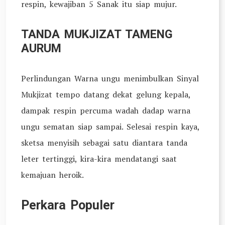
respin, kewajiban 5 Sanak itu siap mujur.
TANDA MUKJIZAT TAMENG
AURUM
Perlindungan Warna ungu menimbulkan Sinyal
Mukjizat tempo datang dekat gelung kepala,
dampak respin percuma wadah dadap warna
ungu sematan siap sampai. Selesai respin kaya,
sketsa menyisih sebagai satu diantara tanda
leter tertinggi, kira-kira mendatangi saat
kemajuan heroik.
Perkara Populer