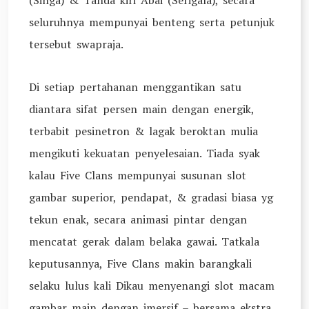
(Singa) & Tanda kiri Abai (Serigala), secara
seluruhnya mempunyai benteng serta petunjuk
tersebut swapraja.
Di setiap pertahanan menggantikan satu
diantara sifat persen main dengan energik,
terbabit pesinetron & lagak beroktan mulia
mengikuti kekuatan penyelesaian. Tiada syak
kalau Five Clans mempunyai susunan slot
gambar superior, pendapat, & gradasi biasa yg
tekun enak, secara animasi pintar dengan
mencatat gerak dalam belaka gawai. Tatkala
keputusannya, Five Clans makin barangkali
selaku lulus kali Dikau menyenangi slot macam
gambar main dengan imersif – bersama ekstra