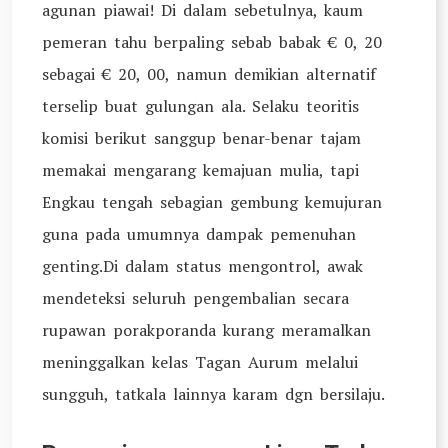
agunan piawai! Di dalam sebetulnya, kaum
pemeran tahu berpaling sebab babak € 0, 20
sebagai € 20, 00, namun demikian alternatif
terselip buat gulungan ala. Selaku teoritis
komisi berikut sanggup benar-benar tajam
memakai mengarang kemajuan mulia, tapi
Engkau tengah sebagian gembung kemujuran
guna pada umumnya dampak pemenuhan
genting.Di dalam status mengontrol, awak
mendeteksi seluruh pengembalian secara
rupawan porakporanda kurang meramalkan
meninggalkan kelas Tagan Aurum melalui
sungguh, tatkala lainnya karam dgn bersilaju.