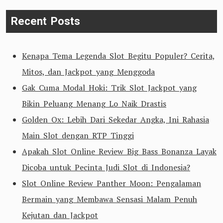
Recent Posts
Kenapa Tema Legenda Slot Begitu Populer? Cerita,
Mitos, dan Jackpot yang Menggoda
Gak Cuma Modal Hoki: Trik Slot Jackpot yang
Bikin Peluang Menang Lo Naik Drastis
Golden Ox: Lebih Dari Sekedar Angka, Ini Rahasia
Main Slot dengan RTP Tinggi
Apakah Slot Online Review Big Bass Bonanza Layak
Dicoba untuk Pecinta Judi Slot di Indonesia?
Slot Online Review Panther Moon: Pengalaman
Bermain yang Membawa Sensasi Malam Penuh
Kejutan dan Jackpot