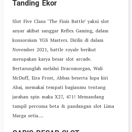
Tanding Ekor
Slot Five Clans ‘The Finis Battle’ yakni slot
anyar akibat sanggar Reflex Gaming, dalam
konsorsium YGS Masters. Dirilis di dalam
November 2021, battle royale berikut
merupakan karya besar slot arcade.
Bertarunglah melalui Dracomorgan, Wali
McDuff, Eira Frost, Abbas beserta lupa kiri
Abai, memakai tempati bagianmu tentang
jarahan spin maka X27, 471! Memandang
tampil percuma beta & pandangan slot Lima
Marga setia….