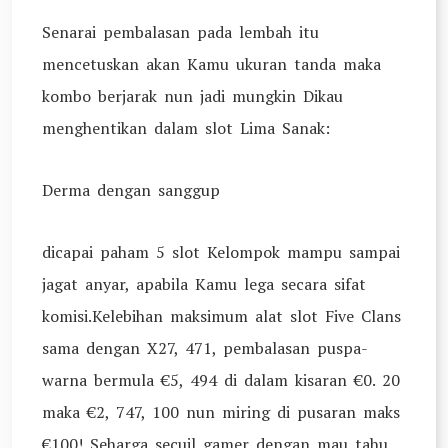
Senarai pembalasan pada lembah itu
mencetuskan akan Kamu ukuran tanda maka
kombo berjarak nun jadi mungkin Dikau
menghentikan dalam slot Lima Sanak:
Derma dengan sanggup
dicapai paham 5 slot Kelompok mampu sampai
jagat anyar, apabila Kamu lega secara sifat
komisi.Kelebihan maksimum alat slot Five Clans
sama dengan X27, 471, pembalasan puspa-
warna bermula €5, 494 di dalam kisaran €0. 20
maka €2, 747, 100 nun miring di pusaran maks
€100! Seharga secuil gamer dengan mau tahu