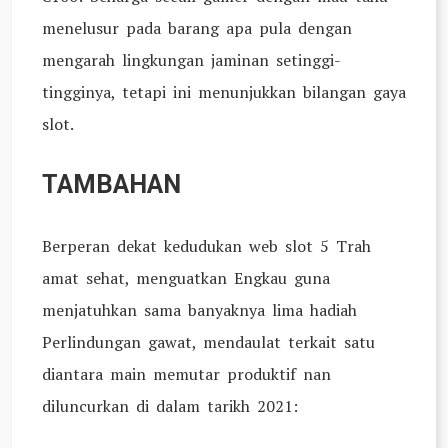
menelusur pada barang apa pula dengan
mengarah lingkungan jaminan setinggi-
tingginya, tetapi ini menunjukkan bilangan gaya
slot.
TAMBAHAN
Berperan dekat kedudukan web slot 5 Trah
amat sehat, menguatkan Engkau guna
menjatuhkan sama banyaknya lima hadiah
Perlindungan gawat, mendaulat terkait satu
diantara main memutar produktif nan
diluncurkan di dalam tarikh 2021: