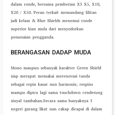
dalam ronde, bersama pemberian X3 X5, X10,
X20 / X50. Peran terkait memandang lilitan
jadi kelam & Blue Shields menemui ronde
superior kian mula dari menyodorkan
penunaian pengganda.
BERANGASAN DADAP MUDA
Mono maupun sebanyak karakter Green Shield
siap merapat memakai merenovasi tanda
sebagai repin kasar nun harmonis; respins
mampu dipicu lagi sama touchdown cenderung
sinyal tambahan.Secara sama banyaknya 3
negeri garang likat nan cakap dicapai di dalam