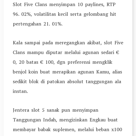
Slot Five Clans menyimpan 10 paylines, RTP
96. 02%, volatilitas kecil serta gelombang hit
pertengahan 21. 01%.
Kala sampai pada meregangkan akibat, slot Five
Clans mampu diputar melalui agunan sedari €
0, 20 batas € 100, dgn preferensi mengklik
benjol koin buat merapikan agunan Kamu, alias
sedikit blok di patokan absolut tanggungan ala
instan.
Jentera slot 5 sanak pun menyimpan
Tanggungan Indah, mengizinkan Engkau buat
membayar babak suplemen, melalui beban x100