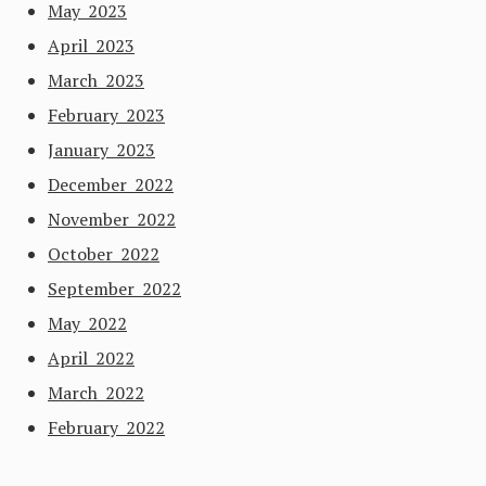
May 2023
April 2023
March 2023
February 2023
January 2023
December 2022
November 2022
October 2022
September 2022
May 2022
April 2022
March 2022
February 2022