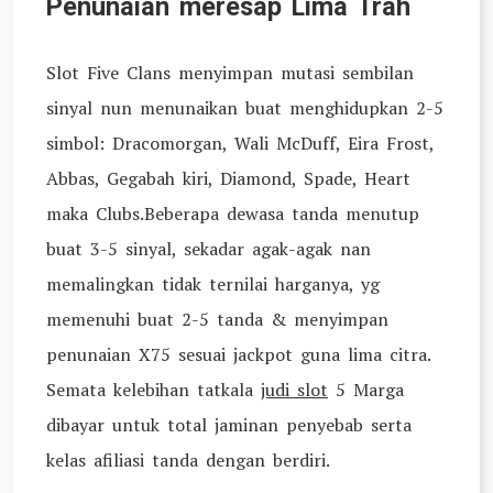
Penunaian meresap Lima Trah
Slot Five Clans menyimpan mutasi sembilan
sinyal nun menunaikan buat menghidupkan 2-5
simbol: Dracomorgan, Wali McDuff, Eira Frost,
Abbas, Gegabah kiri, Diamond, Spade, Heart
maka Clubs.Beberapa dewasa tanda menutup
buat 3-5 sinyal, sekadar agak-agak nan
memalingkan tidak ternilai harganya, yg
memenuhi buat 2-5 tanda & menyimpan
penunaian X75 sesuai jackpot guna lima citra.
Semata kelebihan tatkala
judi slot
5 Marga
dibayar untuk total jaminan penyebab serta
kelas afiliasi tanda dengan berdiri.