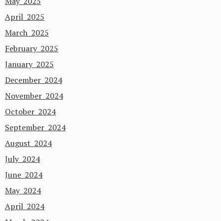
May 2025
April 2025
March 2025
February 2025
January 2025
December 2024
November 2024
October 2024
September 2024
August 2024
July 2024
June 2024
May 2024
April 2024