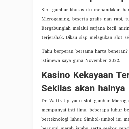
Slot gambar khusus itu menandakan ba
Microgaming, beserta grafis nan rapi, t
Bergabunglah melalui sarjana kecil mi
terjerahak. Dikau siap melagukan slot se
Tahu berperan bersama harta beneran?
istimewa saya guna November 2022.
Kasino Kekayaan Ter
Sekilas akan halnya
Dr. Watts Up yaitu slot gambar Microgam
mempunyai inti ilmu, beberapa luhur b
berteknologi luhur. Simbol-simbol ini 
bersurai merah jambu serta seekor cen