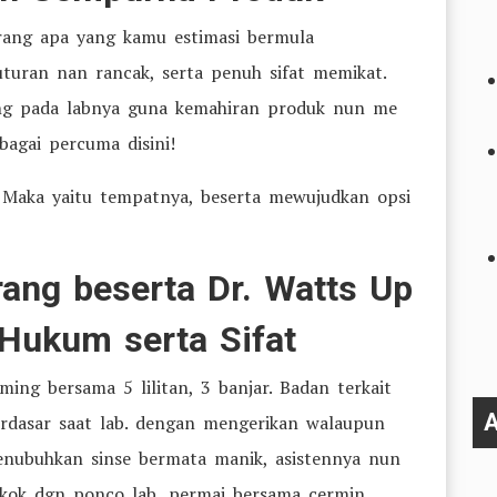
rang apa yang kamu estimasi bermula
uturan nan rancak, serta penuh sifat memikat.
ring pada labnya guna kemahiran produk nun me
bagai percuma disini!
 Maka yaitu tempatnya, beserta mewujudkan opsi
ang beserta Dr. Watts Up
 Hukum serta Sifat
ing bersama 5 lilitan, 3 banjar. Badan terkait
A
erdasar saat lab. dengan mengerikan walaupun
menubuhkan sinse bermata manik, asistennya nun
gkok dgn ponco lab, permai bersama cermin