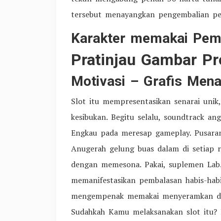
tersebut menayangkan pengembalian pe
Karakter memakai Pem
Pratinjau Gambar P
Motivasi – Grafis Men
Slot itu mempresentasikan senarai uni
kesibukan. Begitu selalu, soundtrack 
Engkau pada meresap gameplay. Pusara
Anugerah gelung buas dalam di setiap r
dengan memesona. Pakai, suplemen Lab
memanifestasikan pembalasan habis-habi
mengempenak memakai menyeramkan de
Sudahkah Kamu melaksanakan slot itu? 