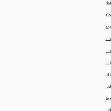
da
sl
to
sl
sl
sl
ht
jud
li
jud