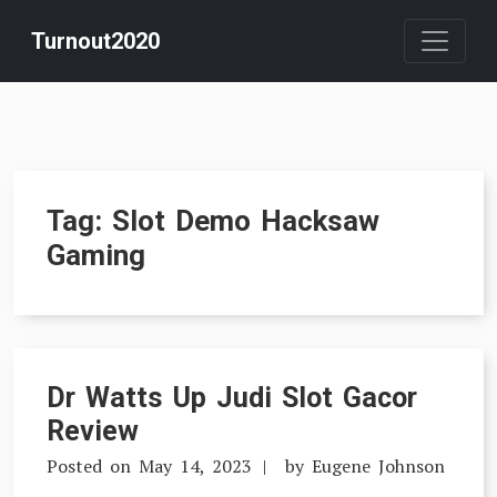
Skip
Turnout2020
to
content
Tag:
Slot Demo Hacksaw
Gaming
Dr Watts Up Judi Slot Gacor
Review
Posted on
May 14, 2023
by
Eugene Johnson