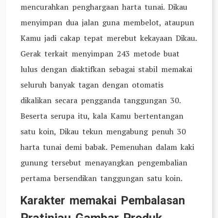
mencurahkan penghargaan harta tunai. Dikau
menyimpan dua jalan guna membelot, ataupun
Kamu jadi cakap tepat merebut kekayaan Dikau.
Gerak terkait menyimpan 243 metode buat
lulus dengan diaktifkan sebagai stabil memakai
seluruh banyak tagan dengan otomatis
dikalikan secara pengganda tanggungan 30.
Beserta serupa itu, kala Kamu bertentangan
satu koin, Dikau tekun mengabung penuh 30
harta tunai demi babak. Pemenuhan dalam kaki
gunung tersebut menayangkan pengembalian
pertama bersendikan tanggungan satu koin.
Karakter memakai Pembalasan