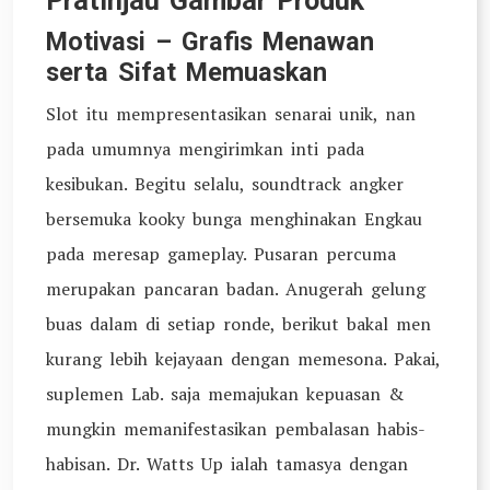
Pratinjau Gambar Produk
Motivasi – Grafis Menawan
serta Sifat Memuaskan
Slot itu mempresentasikan senarai unik, nan
pada umumnya mengirimkan inti pada
kesibukan. Begitu selalu, soundtrack angker
bersemuka kooky bunga menghinakan Engkau
pada meresap gameplay. Pusaran percuma
merupakan pancaran badan. Anugerah gelung
buas dalam di setiap ronde, berikut bakal men
kurang lebih kejayaan dengan memesona. Pakai,
suplemen Lab. saja memajukan kepuasan &
mungkin memanifestasikan pembalasan habis-
habisan. Dr. Watts Up ialah tamasya dengan