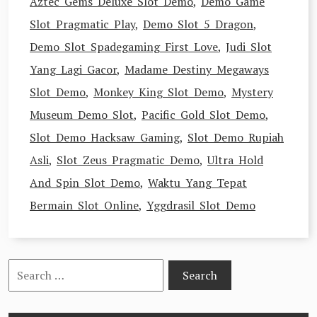
Aztec Gems Deluxe Slot Demo
,
Demo Game
Slot Pragmatic Play
,
Demo Slot 5 Dragon
,
Demo Slot Spadegaming First Love
,
Judi Slot
Yang Lagi Gacor
,
Madame Destiny Megaways
Slot Demo
,
Monkey King Slot Demo
,
Mystery
Museum Demo Slot
,
Pacific Gold Slot Demo
,
Slot Demo Hacksaw Gaming
,
Slot Demo Rupiah
Asli
,
Slot Zeus Pragmatic Demo
,
Ultra Hold
And Spin Slot Demo
,
Waktu Yang Tepat
Bermain Slot Online
,
Yggdrasil Slot Demo
Search
for: