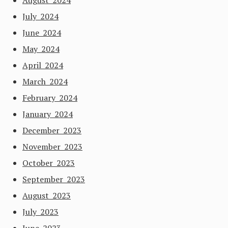
August 2024
July 2024
June 2024
May 2024
April 2024
March 2024
February 2024
January 2024
December 2023
November 2023
October 2023
September 2023
August 2023
July 2023