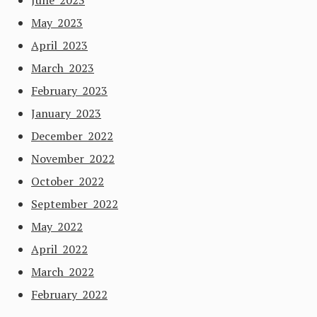
June 2023
May 2023
April 2023
March 2023
February 2023
January 2023
December 2022
November 2022
October 2022
September 2022
May 2022
April 2022
March 2022
February 2022