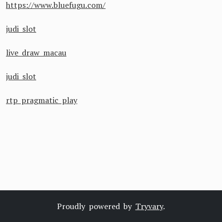
https://www.bluefugu.com/
judi slot
live draw macau
judi slot
rtp pragmatic play
Proudly powered by
Tryvary
.