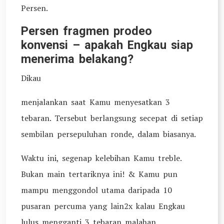
Persen.
Persen fragmen prodeo
konvensi – apakah Engkau siap
menerima belakang?
Dikau
menjalankan saat Kamu menyesatkan 3
tebaran. Tersebut berlangsung secepat di setiap
sembilan persepuluhan ronde, dalam biasanya.
Waktu ini, segenap kelebihan Kamu treble.
Bukan main tertariknya ini! & Kamu pun
mampu menggondol utama daripada 10
pusaran percuma yang lain2x kalau Engkau
lulus mengganti 3 tebaran malahan.