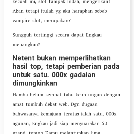
kecuali ini, slot tampak indah, mengerikan!
Akan tetapi itulah yg aku harapkan sebab
vampire slot, merupakan?
Sungguh tertinggi secara dapat Engkau
menangkan?
Netent bukan memperlihatkan
hasil top, tetapi pemberian pada
untuk satu. 000x gadaian
dimungkinkan
Hamba belum sempat tahu keuntungan dengan
amat tumbuh dekat web. Dgn dugaan
bahwasanya kemajuan teratas ialah satu, 000x
agunan, Engkau jadi siap menyuarakan 50
grand, tempo Kamu melantunkan lima