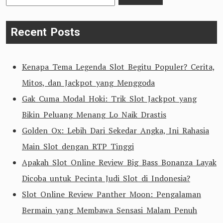
for:
Recent Posts
Kenapa Tema Legenda Slot Begitu Populer? Cerita,
Mitos, dan Jackpot yang Menggoda
Gak Cuma Modal Hoki: Trik Slot Jackpot yang
Bikin Peluang Menang Lo Naik Drastis
Golden Ox: Lebih Dari Sekedar Angka, Ini Rahasia
Main Slot dengan RTP Tinggi
Apakah Slot Online Review Big Bass Bonanza Layak
Dicoba untuk Pecinta Judi Slot di Indonesia?
Slot Online Review Panther Moon: Pengalaman
Bermain yang Membawa Sensasi Malam Penuh