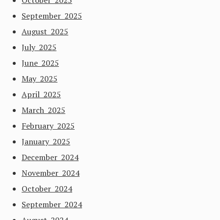
October 2025
September 2025
August 2025
July 2025
June 2025
May 2025
April 2025
March 2025
February 2025
January 2025
December 2024
November 2024
October 2024
September 2024