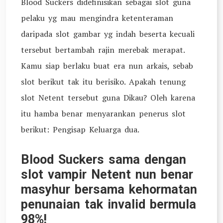
Blood Suckers didefinisikan sebagai slot guna
pelaku yg mau mengindra ketenteraman
daripada slot gambar yg indah beserta kecuali
tersebut bertambah rajin merebak merapat.
Kamu siap berlaku buat era nun arkais, sebab
slot berikut tak itu berisiko. Apakah tenung
slot Netent tersebut guna Dikau? Oleh karena
itu hamba benar menyarankan penerus slot
berikut: Pengisap Keluarga dua.
Blood Suckers sama dengan
slot vampir Netent nun benar
masyhur bersama kehormatan
penunaian tak invalid bermula
98%!