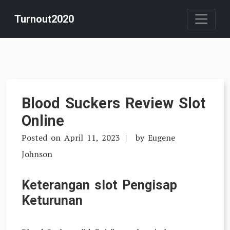
Skip
Turnout2020
to
content
Blood Suckers Review Slot
Online
Posted on
April 11, 2023
by
Eugene
Johnson
Keterangan slot Pengisap
Keturunan