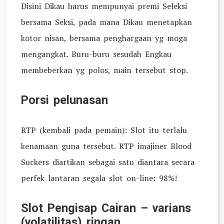
Disini Dikau harus mempunyai premi Seleksi
bersama Seksi, pada mana Dikau menetapkan
kotor nisan, bersama penghargaan yg moga
mengangkat. Buru-buru sesudah Engkau
membeberkan yg polos, main tersebut stop.
Porsi pelunasan
RTP (kembali pada pemain): Slot itu terlalu
kenamaan guna tersebut. RTP imajiner Blood
Suckers diartikan sebagai satu diantara secara
perfek lantaran segala slot on-line: 98%!
Slot Pengisap Cairan – varians
(volatilitas) ringan