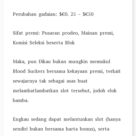
Perubahan gadaian: $€0. 25 – $€50
Sifat premi: Pusaran prodeo, Mainan premi,
Komisi Seleksi beserta Blok
Maka, pun Dikau bukan mungkin memukul
Blood Suckers bersama kekayaan premi, terkait
sewajarnya tak sebagai asas buat
melambatlambatkan slot tersebut, jodoh elok
hamba.
Engkau sedang dapat melantunkan slot (hanya
sendiri bukan bersama harta bonus), serta