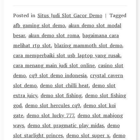
Posted in
Situs Judi Slot Gacor Demo
Tagged
afb gaming slot demo
,
akun demo slot modal
besar
,
akun demo slot roma
,
bagaimana cara
melihat rtp slot
,
blazing mammoth slot demo
,
cara memperbaiki slot usb laptop yang rusak
,
cara menang main judi slot online
,
casino slot
demo
,
cq9 slot demo indonesia
,
crystal cavern
slot demo
,
demo slot chilli heat
,
demo slot
extra juicy
,
demo slot fishing
,
demo slot fishing
god
,
demo slot hercules cq9
,
demo slot koi
gate
,
demo slot lucky 777
,
demo slot mahjong
ways
,
demo slot pragmatic play midas
,
demo
slot starlight princes
,
demo slot super x
,
demo