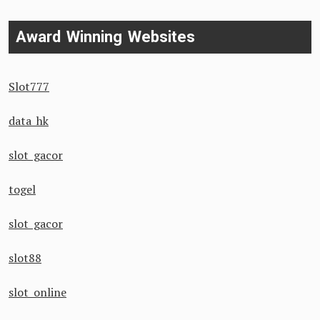
Award Winning Websites
Slot777
data hk
slot gacor
togel
slot gacor
slot88
slot online