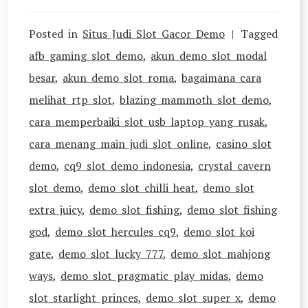
Posted in
Situs Judi Slot Gacor Demo
Tagged
afb gaming slot demo
,
akun demo slot modal
besar
,
akun demo slot roma
,
bagaimana cara
melihat rtp slot
,
blazing mammoth slot demo
,
cara memperbaiki slot usb laptop yang rusak
,
cara menang main judi slot online
,
casino slot
demo
,
cq9 slot demo indonesia
,
crystal cavern
slot demo
,
demo slot chilli heat
,
demo slot
extra juicy
,
demo slot fishing
,
demo slot fishing
god
,
demo slot hercules cq9
,
demo slot koi
gate
,
demo slot lucky 777
,
demo slot mahjong
ways
,
demo slot pragmatic play midas
,
demo
slot starlight princes
,
demo slot super x
,
demo