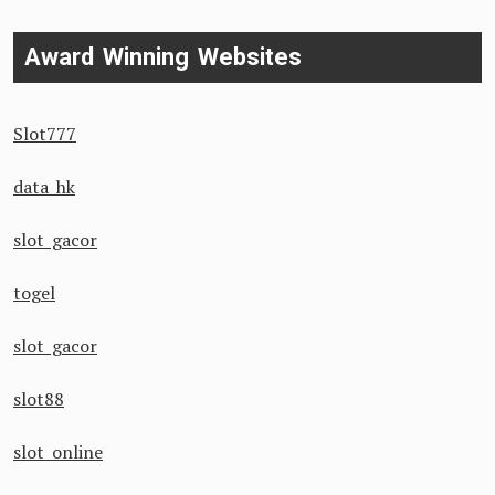
Award Winning Websites
Slot777
data hk
slot gacor
togel
slot gacor
slot88
slot online