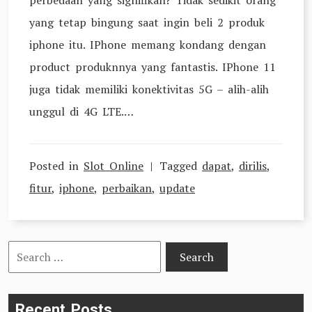
perbedaan yang signifikan? Tidak sedikit orang
yang tetap bingung saat ingin beli 2 produk
iphone itu. IPhone memang kondang dengan
product produknnya yang fantastis. IPhone 11
juga tidak memiliki konektivitas 5G – alih-alih
unggul di 4G LTE.…
Posted in
Slot Online
Tagged
dapat
,
dirilis
,
fitur
,
iphone
,
perbaikan
,
update
Search
for:
Recent Posts