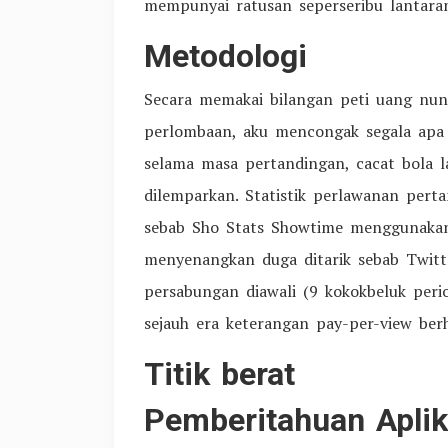
mempunyai ratusan seperseribu lanta
Metodologi
Secara memakai bilangan peti uang nun 
perlombaan, aku mencongak segala apa 
selama masa pertandingan, cacat bola 
dilemparkan. Statistik perlawanan perta
sebab Sho Stats Showtime menggunakan
menyenangkan duga ditarik sebab Twit
persabungan diawali (9 kokokbeluk peri
sejauh era keterangan pay-per-view ber
Titik berat
Pemberitahuan Aplik