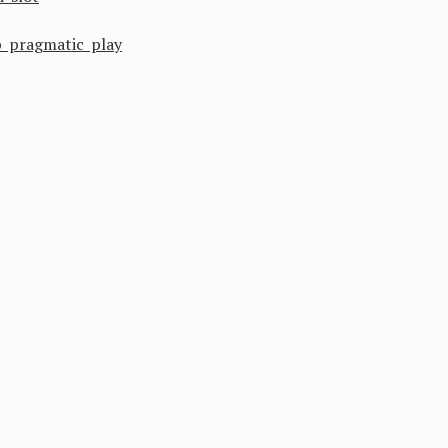
p pragmatic play