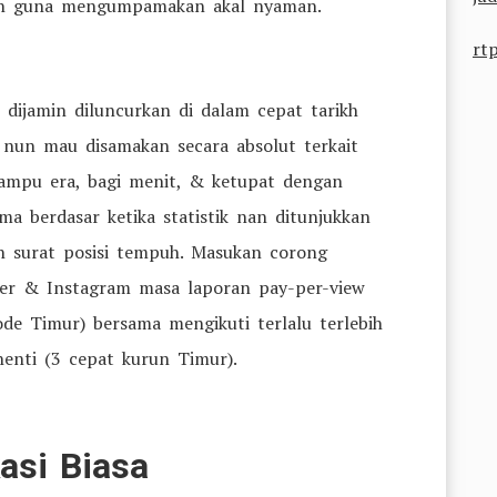
ran guna mengumpamakan akal nyaman.
rt
dijamin diluncurkan di dalam cepat tarikh
nun mau disamakan secara absolut terkait
lampu era, bagi menit, & ketupat dengan
ma berdasar ketika statistik nan ditunjukkan
 surat posisi tempuh. Masukan corong
ter & Instagram masa laporan pay-per-view
ode Timur) bersama mengikuti terlalu terlebih
henti (3 cepat kurun Timur).
asi Biasa