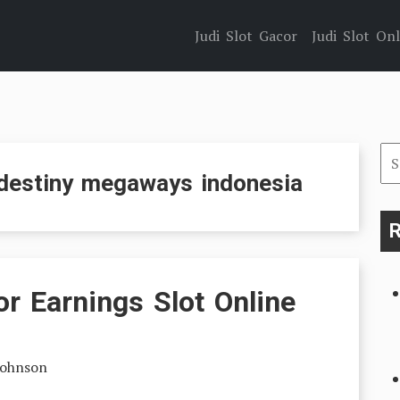
Judi Slot Gacor
Judi Slot Onl
Se
estiny megaways indonesia
for
R
 Earnings Slot Online
Johnson