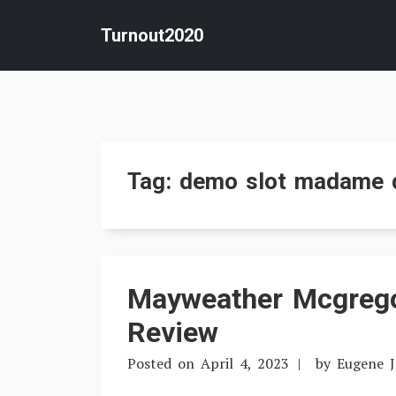
Skip
Turnout2020
to
content
Tag:
demo slot madame d
Mayweather Mcgregor
Review
Posted on
April 4, 2023
by
Eugene 