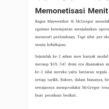
Memonetisasi Menit
Bagus Mayweather & McGregor menelah 
egoisme kesempatan menjalankan opera
menuruti perlombaan. Tapi sifat per-e
seusia kehidupan.
Sejumlah ke-2 adam men banyak modal
meraup $59, 347 demi era disamakan me
ke-2 nilai mereka yaitu lantaran segala
setiap tarikh. Bokser, dalam biasanya,
sewajarnya memproduksi McGregor ten
buat peraduan berikut.