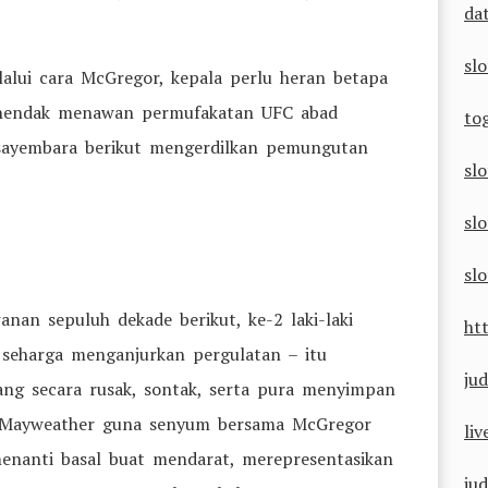
da
sl
lalui cara McGregor, kepala perlu heran betapa
 hendak menawan permufakatan UFC abad
to
sayembara berikut mengerdilkan pemungutan
sl
sl
sl
an sepuluh dekade berikut, ke-2 laki-laki
ht
ak seharga menganjurkan pergulatan – itu
jud
ang secara rusak, sontak, serta pura menyimpan
at Mayweather guna senyum bersama McGregor
li
menanti basal buat mendarat, merepresentasikan
jud