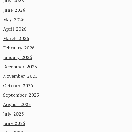
July 2026
June 2026
May 2026
April 2026
March 2026
February 2026
January 2026
December 2025
November 2025
October 2025
September 2025
August 2025
July 2025
June 2025