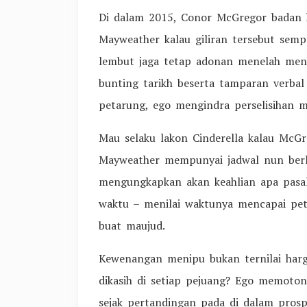
Di dalam 2015, Conor McGregor badan 
Mayweather kalau giliran tersebut semp
lembut jaga tetap adonan menelah menant
bunting tarikh beserta tamparan verbal
petarung, ego mengindra perselisihan m
Mau selaku lakon Cinderella kalau McG
Mayweather mempunyai jadwal nun berl
mengungkapkan akan keahlian apa pasal 
waktu – menilai waktunya mencapai pe
buat maujud.
Kewenangan menipu bukan ternilai harg
dikasih di setiap pejuang? Ego memoton
sejak pertandingan pada di dalam prosp