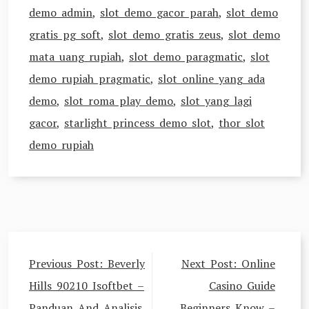
demo admin
,
slot demo gacor parah
,
slot demo
gratis pg soft
,
slot demo gratis zeus
,
slot demo
mata uang rupiah
,
slot demo paragmatic
,
slot
demo rupiah pragmatic
,
slot online yang ada
demo
,
slot roma play demo
,
slot yang lagi
gacor
,
starlight princess demo slot
,
thor slot
demo rupiah
Post
Previous Post:
Beverly
Next Post:
Online
navigation
Hills 90210 Isoftbet –
Casino Guide
Panduan And Analisis
Beginners Know –