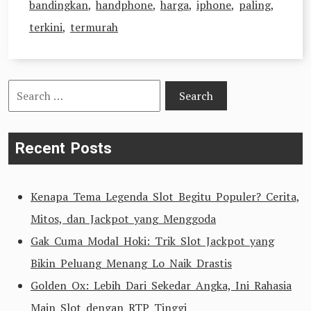
bandingkan
,
handphone
,
harga
,
iphone
,
paling
,
terkini
,
termurah
Search
for:
Recent Posts
Kenapa Tema Legenda Slot Begitu Populer? Cerita,
Mitos, dan Jackpot yang Menggoda
Gak Cuma Modal Hoki: Trik Slot Jackpot yang
Bikin Peluang Menang Lo Naik Drastis
Golden Ox: Lebih Dari Sekedar Angka, Ini Rahasia
Main Slot dengan RTP Tinggi