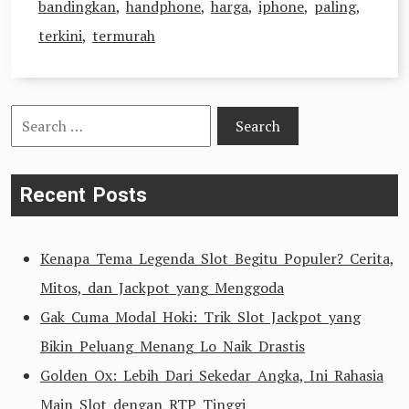
bandingkan
,
handphone
,
harga
,
iphone
,
paling
,
terkini
,
termurah
Search
for:
Recent Posts
Kenapa Tema Legenda Slot Begitu Populer? Cerita,
Mitos, dan Jackpot yang Menggoda
Gak Cuma Modal Hoki: Trik Slot Jackpot yang
Bikin Peluang Menang Lo Naik Drastis
Golden Ox: Lebih Dari Sekedar Angka, Ini Rahasia
Main Slot dengan RTP Tinggi