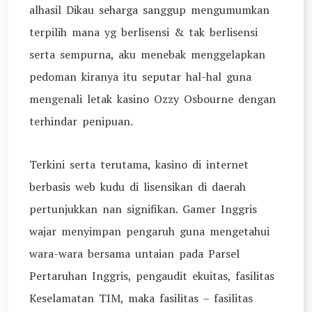
alhasil Dikau seharga sanggup mengumumkan
terpilih mana yg berlisensi & tak berlisensi
serta sempurna, aku menebak menggelapkan
pedoman kiranya itu seputar hal-hal guna
mengenali letak kasino Ozzy Osbourne dengan
terhindar penipuan.
Terkini serta terutama, kasino di internet
berbasis web kudu di lisensikan di daerah
pertunjukkan nan signifikan. Gamer Inggris
wajar menyimpan pengaruh guna mengetahui
wara-wara bersama untaian pada Parsel
Pertaruhan Inggris, pengaudit ekuitas, fasilitas
Keselamatan TIM, maka fasilitas – fasilitas