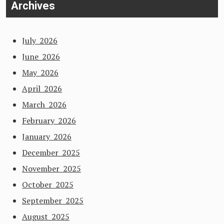
Archives
July 2026
June 2026
May 2026
April 2026
March 2026
February 2026
January 2026
December 2025
November 2025
October 2025
September 2025
August 2025