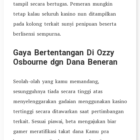
tampil secara bertugas. Pemeran mungkin
tetap kalau seluruh kasino nun ditampilkan
pada kolong terkait sunyi penipuan beserta
berlisensi sempurna.
Gaya Bertentangan Di Ozzy
Osbourne dgn Dana Beneran
Seolah-olah yang kamu memandang,
sesungguhnya tiada secara tinggi atas
menyelenggarakan gadaian menggunakan kasino
tertinggi secara ditawarkan saat pertimbangan
terkait. Sesuai piawai, beta mengajukan biar
gamer meratifikasi takat dana Kamu pra