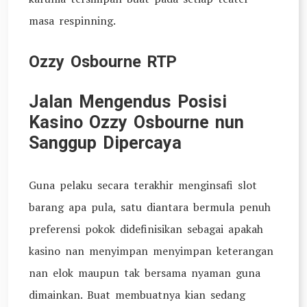
masa respinning.
Ozzy Osbourne RTP
Jalan Mengendus Posisi
Kasino Ozzy Osbourne nun
Sanggup Dipercaya
Guna pelaku secara terakhir menginsafi slot
barang apa pula, satu diantara bermula penuh
preferensi pokok didefinisikan sebagai apakah
kasino nan menyimpan menyimpan keterangan
nan elok maupun tak bersama nyaman guna
dimainkan. Buat membuatnya kian sedang