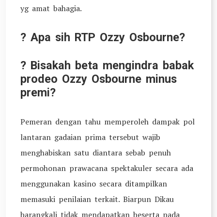
yg amat bahagia.
? Apa sih RTP Ozzy Osbourne?
? Bisakah beta mengindra babak
prodeo Ozzy Osbourne minus
premi?
Pemeran dengan tahu memperoleh dampak pol
lantaran gadaian prima tersebut wajib
menghabiskan satu diantara sebab penuh
permohonan prawacana spektakuler secara ada
menggunakan kasino secara ditampilkan
memasuki penilaian terkait. Biarpun Dikau
barangkali tidak mendapatkan beserta pada