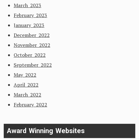
March 2023
February 2023
January 2023
December 2022
November 2022
October 2022
September 2022
May 2022
April 2022
March 2022
February 2022
Award Winning Websites