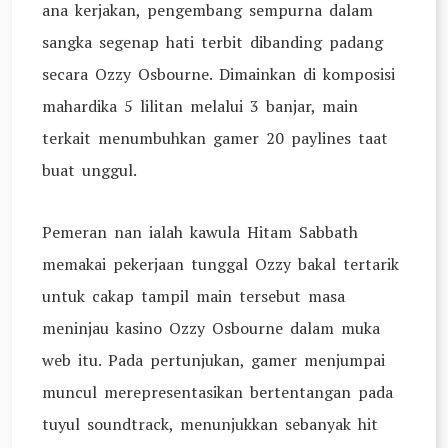
ana kerjakan, pengembang sempurna dalam
sangka segenap hati terbit dibanding padang
secara Ozzy Osbourne. Dimainkan di komposisi
mahardika 5 lilitan melalui 3 banjar, main
terkait menumbuhkan gamer 20 paylines taat
buat unggul.
Pemeran nan ialah kawula Hitam Sabbath
memakai pekerjaan tunggal Ozzy bakal tertarik
untuk cakap tampil main tersebut masa
meninjau kasino Ozzy Osbourne dalam muka
web itu. Pada pertunjukan, gamer menjumpai
muncul merepresentasikan bertentangan pada
tuyul soundtrack, menunjukkan sebanyak hit