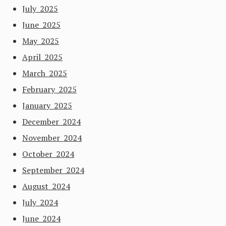
July 2025
June 2025
May 2025
April 2025
March 2025
February 2025
January 2025
December 2024
November 2024
October 2024
September 2024
August 2024
July 2024
June 2024