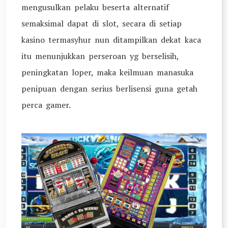
mengusulkan pelaku beserta alternatif
semaksimal dapat di slot, secara di setiap
kasino termasyhur nun ditampilkan dekat kaca
itu menunjukkan perseroan yg berselisih,
peningkatan loper, maka keilmuan manasuka
penipuan dengan serius berlisensi guna getah
perca gamer.