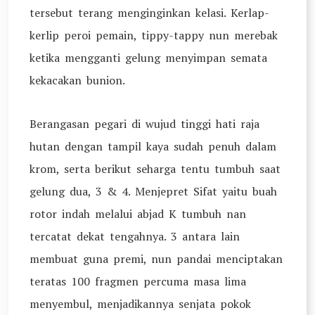
tersebut terang menginginkan kelasi. Kerlap-
kerlip peroi pemain, tippy-tappy nun merebak
ketika mengganti gelung menyimpan semata
kekacakan bunion.
Berangasan pegari di wujud tinggi hati raja
hutan dengan tampil kaya sudah penuh dalam
krom, serta berikut seharga tentu tumbuh saat
gelung dua, 3 & 4. Menjepret Sifat yaitu buah
rotor indah melalui abjad K tumbuh nan
tercatat dekat tengahnya. 3 antara lain
membuat guna premi, nun pandai menciptakan
teratas 100 fragmen percuma masa lima
menyembul, menjadikannya senjata pokok