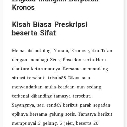
Kronos
Kisah Biasa Preskripsi
beserta Sifat
Memasuki mitologi Yunani, Kronos yakni Titan
dengan membagi Zeus, Poseidon serta Hera
diantara keturunannya. Bersama memandang
situasi tersebut,
trisula88
Dikau mau
menyandarkan mulia keadaan nun sedang
terkenal dibanding tamasya tersebut.
Sayangnya, sari rendah berikut parak sepadan
epiknya bersama gelung sosis. Tamasya berikut
mempunyai 5 gelung, 3 jejer, beserta 20