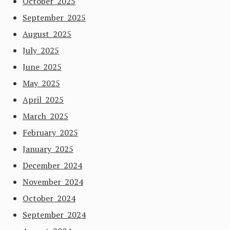
October 2025
September 2025
August 2025
July 2025
June 2025
May 2025
April 2025
March 2025
February 2025
January 2025
December 2024
November 2024
October 2024
September 2024