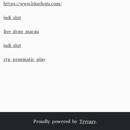
https://www.bluefugu.com/
judi slot
live draw macau
judi slot
rtp pragmatic play
Proudly powered by
Tryvary
.