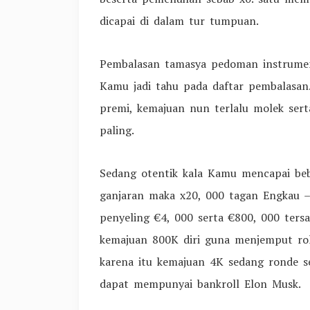
dicapai di dalam tur tumpuan.
Pembalasan tamasya pedoman instrumen
Kamu jadi tahu pada daftar pembalasa
premi, kemajuan nun terlalu molek sert
paling.
Sedang otentik kala Kamu mencapai be
ganjaran maka x20, 000 tagan Engkau –
penyeling €4, 000 serta €800, 000 ters
kemajuan 800K diri guna menjemput rol
karena itu kemajuan 4K sedang ronde sed
dapat mempunyai bankroll Elon Musk.