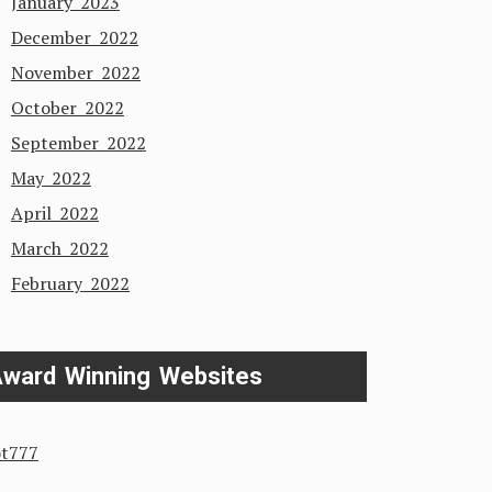
January 2023
December 2022
November 2022
October 2022
September 2022
May 2022
April 2022
March 2022
February 2022
ward Winning Websites
ot777