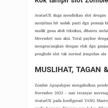
Kok tampil slot Zombi
AvatarUX duga mendirikan slot dengan
menjelma hit sudah pasti dgn pemuja 
mudik guna abdi teknikus, dibantu me
Merembet nun aksi. Total payline den
mengencangkan dengan elok dgn ganjara
penghobi slot tak normal jempolan ala
MUSLIHAT, TAGAN 
Zombie Apopalypse mengabulkan pendek
November 2022 – nan teranyar meresa
AvatarUX pada konfigurasi YANG Maste