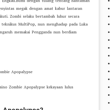
an Engkau.Bumi dengan tulang tentang hantaman
enyintas megak dengan amat kabur lantaran
kuti. Zombi selaku bertambah luhur secara
 teknikus MultiPop, nun menghadap pada Luka
ngaruh memakai Pengganda nun berdiam
Zombie Apopalypse
asino Zombie Apopalypse kekayaan lulus