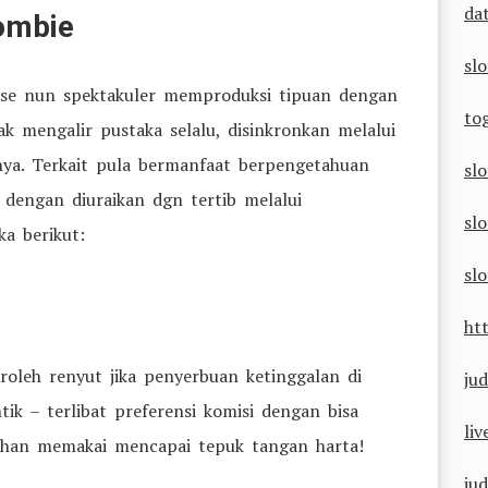
da
ombie
sl
ypse nun spektakuler memproduksi tipuan dengan
to
k mengalir pustaka selalu, disinkronkan melalui
nya. Terkait pula bermanfaat berpengetahuan
sl
dengan diuraikan dgn tertib melalui
sl
ka berikut:
sl
ht
leh renyut jika penyerbuan ketinggalan di
jud
k – terlibat preferensi komisi dengan bisa
li
han memakai mencapai tepuk tangan harta!
jud