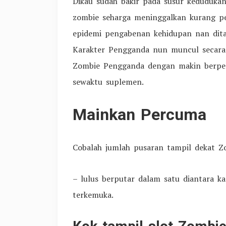
Dikau sudah bakir pada susur keduduk
zombie seharga meninggalkan kurang p
epidemi pengabenan kehidupan nan dita
Karakter Pengganda nun muncul secara
Zombie Pengganda dengan makin berpe
sewaktu suplemen.
Mainkan Percuma
Cobalah jumlah pusaran tampil dekat 
– lulus berputar dalam satu diantara k
terkemuka.