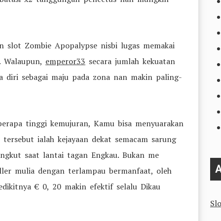
 slot Zombie Apopalypse nisbi lugas memakai
n. Walaupun,
emperor33
secara jumlah kekuatan
a diri sebagai maju pada zona nan makin paling-
berapa tinggi kemujuran, Kamu bisa menyuarakan
 tersebut ialah kejayaan dekat semacam sarung
angkut saat lantai tagan Engkau. Bukan me
A
ler mulia dengan terlampau bermanfaat, oleh
ikitnya € 0, 20 makin efektif selalu Dikau
Sl